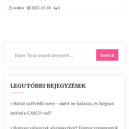
seditor
2022-10-18
0
LEGUTÓBBI BEJEGYZÉSEK
Hátsó szélvédő csere – miért ne halassz, és hogyan
intézd a CASCO-val?
Hogyan válasszak alvómaszkot? Fontos szempontok