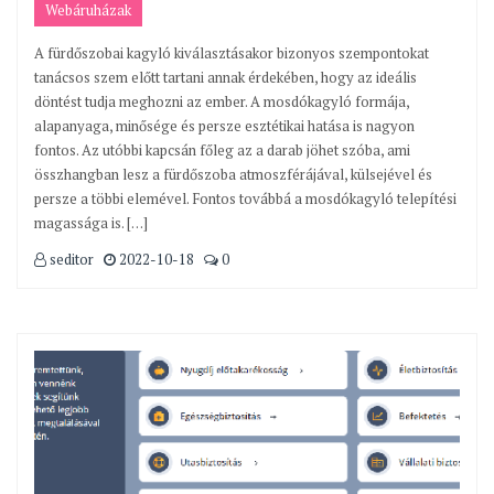
Webáruházak
A fürdőszobai kagyló kiválasztásakor bizonyos szempontokat
tanácsos szem előtt tartani annak érdekében, hogy az ideális
döntést tudja meghozni az ember. A mosdókagyló formája,
alapanyaga, minősége és persze esztétikai hatása is nagyon
fontos. Az utóbbi kapcsán főleg az a darab jöhet szóba, ami
összhangban lesz a fürdőszoba atmoszférájával, külsejével és
persze a többi elemével. Fontos továbbá a mosdókagyló telepítési
magassága is. […]
seditor
2022-10-18
0