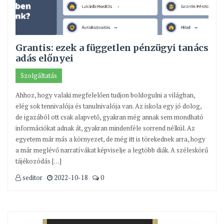
Grantis: ezek a független pénzügyi tanács
adás előnyei
Szolgáltatás
Ahhoz, hogy valaki megfelelően tudjon boldogulni a világban,
elég sok tennivalója és tanulnivalója van. Az iskola egy jó dolog,
de igazából ott csak alapvető, gyakran még annak sem mondható
információkat adnak át, gyakran mindenféle sorrend nélkül. Az
egyetem már más a környezet, de még itt is törekednek arra, hogy
a már meglévő narratívákat képviselje a legtöbb diák. A széleskörű
tájékozódás […]
seditor
2022-10-18
0