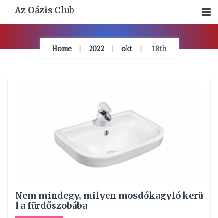
Skip
Az Oázis Club
To
Content
Home
2022
okt
18th
Nem mindegy, milyen mosdókagyló kerü
l a fürdőszobába