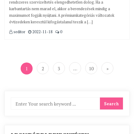
rendszeres szervizeltetés elengedhetetlen dolog. Ha a
karbantartás nem marad el, akkor a berendezések mindig a
maximumot fogják nyújtani. A prémiumkategóriás változatok
évtizedeken keresztül kifogástalanul teszik a […]
seditor
2022-11-18
0
Bejegyzések
lapozása
1
2
3
…
10
»