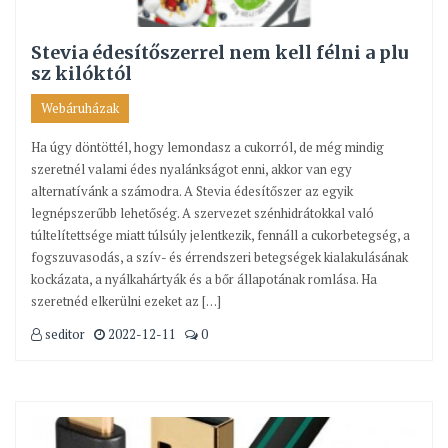
Stevia édesítőszerrel nem kell félni a plu
sz kilóktól
Webáruházak
Ha úgy döntöttél, hogy lemondasz a cukorról, de még mindig
szeretnél valami édes nyalánkságot enni, akkor van egy
alternatívánk a számodra. A Stevia édesítőszer az egyik
legnépszerűbb lehetőség. A szervezet szénhidrátokkal való
túltelítettsége miatt túlsúly jelentkezik, fennáll a cukorbetegség, a
fogszuvasodás, a szív- és érrendszeri betegségek kialakulásának
kockázata, a nyálkahártyák és a bőr állapotának romlása. Ha
szeretnéd elkerülni ezeket az […]
seditor
2022-12-11
0