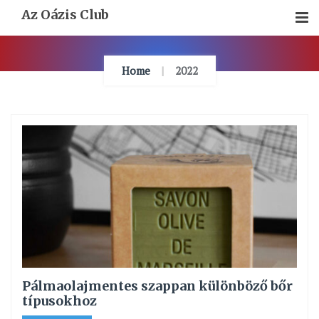
Skip
Az Oázis Club
To
Content
Home
2022
Pálmaolajmentes szappan különböző bőr
típusokhoz