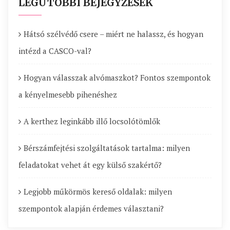
LEGUTÓBBI BEJEGYZÉSEK
Hátsó szélvédő csere – miért ne halassz, és hogyan
intézd a CASCO-val?
Hogyan válasszak alvómaszkot? Fontos szempontok
a kényelmesebb pihenéshez
A kerthez leginkább illő locsolótömlők
Bérszámfejtési szolgáltatások tartalma: milyen
feladatokat vehet át egy külső szakértő?
Legjobb műkörmös kereső oldalak: milyen
szempontok alapján érdemes választani?