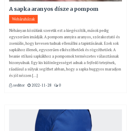
A sapka aranyos dísze a pompom
Webáruházak
Néhányan közülünk szeretik ezt a kiegészítők, mások pedig
egyszerűen imádják. A pompom annyira aranyos, szórakoztató és
zseniális, hogy kevesen tudnak ellenállni a tapintásának. Ezek sok
sapkához illenek, egyszerűen elkészíthetőek és rögzíthetőek. A
beanie stílusú sapkákhoz a pompomok természetes választásnak
bizonyulnak. Egy kis különlegességet adnak a fejfedő tetejének,
ráadásul a súlyuk segíthet abban, hogy a sapka buggyos maradjon
és jól nézzen […]
seditor
2022-11-28
0