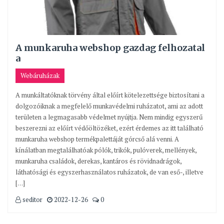
A munkaruha webshop gazdag felhozatal
a
Webáruházak
A munkáltatóknak törvény által előírt kötelezettsége biztosítani a
dolgozóiknak a megfelelő munkavédelmi ruházatot, ami az adott
területen a legmagasabb védelmet nyújtja. Nem mindig egyszerű
beszerezni az előírt védőöltözéket, ezért érdemes az itt található
munkaruha webshop termékpalettáját górcső alá venni. A
kínálatban megtalálhatóak pólók, trikók, pulóverek, mellények,
munkaruha családok, derekas, kantáros és rövidnadrágok,
láthatósági és egyszerhasználatos ruházatok, de van eső-, illetve
[…]
seditor
2022-12-26
0