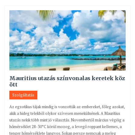
Mauritius utazás színvonalas keretek köz
ött
Szolgáltatás
Az egzotikus tájak mindig is vonzották az embereket, főleg azokat,
akik a hideg telekből olykor szívesen menekülnének. A Mauritius
utazás nekik több mint jó választás. Novembertől március végéig a
hőmérséklet 28-30°C körül mozog, a levegő roppant kellemes, a
tenger hőmérséklete langyos. Sokan persze nemcsak a meleg