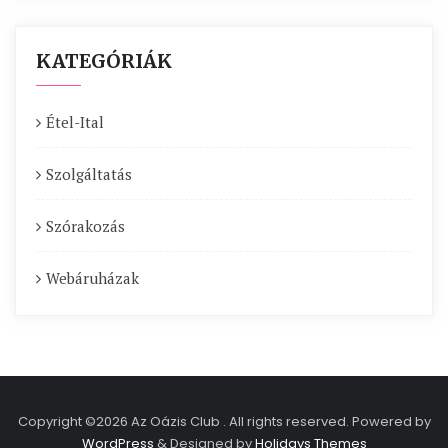
KATEGÓRIÁK
Étel-Ital
Szolgáltatás
Szórakozás
Webáruházak
Copyright ©2026 Az Oázis Club . All rights reserved.
Powered by
WordPress
&
Designed by
Holidays Themes