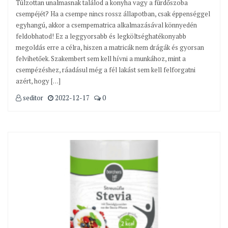
Túlzottan unalmasnak találod a konyha vagy a fürdőszoba
csempéjét? Ha a csempe nincs rossz állapotban, csak éppenséggel
egyhangú, akkor a csempematrica alkalmazásával könnyedén
feldobhatod! Ez a leggyorsabb és legköltséghatékonyabb
megoldás erre a célra, hiszen a matricák nem drágák és gyorsan
felvihetőek. Szakembert sem kell hívni a munkához, mint a
csempézéshez, ráadásul még a fél lakást sem kell felforgatni
azért, hogy […]
seditor
2022-12-17
0