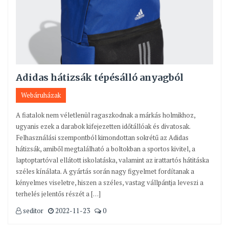
Adidas hátizsák tépésálló anyagból
Webáruházak
A fiatalok nem véletlenül ragaszkodnak a márkás holmikhoz,
ugyanis ezek a darabok kifejezetten időtállóak és divatosak.
Felhasználási szempontból kimondottan sokrétű az Adidas
hátizsák, amiből megtalálható a boltokban a sportos kivitel, a
laptoptartóval ellátott iskolatáska, valamint az irattartós hátitáska
széles kínálata. A gyártás során nagy figyelmet fordítanak a
kényelmes viseletre, hiszen a széles, vastag vállpántja leveszi a
terhelés jelentős részét a […]
seditor
2022-11-23
0