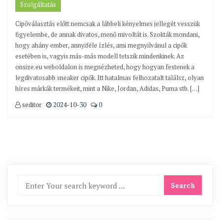
Szolgáltatás
Cipőválasztás előtt nemcsak a lábbeli kényelmes jellegét vesszük
figyelembe, de annak divatos, menő mivoltát is. Szokták mondani,
hogy ahány ember, annyiféle ízlés, ami megnyilvánul a cipők
esetében is, vagyis más-más modell tetszik mindenkinek. Az
onsize.eu weboldalon is megnézheted, hogy hogyan festenek a
legdivatosabb sneaker cipők. Itt hatalmas felhozatalt találsz, olyan
híres márkák termékeit, mint a Nike, Jordan, Adidas, Puma stb. […]
seditor
2024-10-30
0