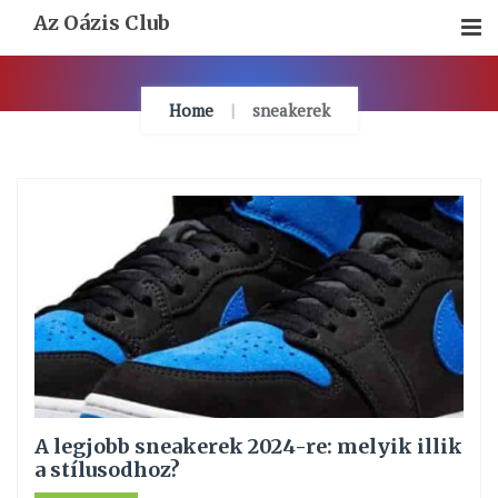
Skip
Az Oázis Club
To
Content
Home
sneakerek
A legjobb sneakerek 2024-re: melyik illik
a stílusodhoz?