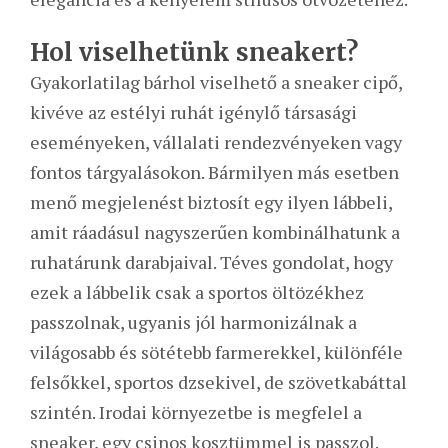
Hol viselhetünk sneakert?
Gyakorlatilag bárhol viselhető a sneaker cipő,
kivéve az estélyi ruhát igénylő társasági
eseményeken, vállalati rendezvényeken vagy
fontos tárgyalásokon. Bármilyen más esetben
menő megjelenést biztosít egy ilyen lábbeli,
amit ráadásul nagyszerűen kombinálhatunk a
ruhatárunk darabjaival. Téves gondolat, hogy
ezek a lábbelik csak a sportos öltözékhez
passzolnak, ugyanis jól harmonizálnak a
világosabb és sötétebb farmerekkel, különféle
felsőkkel, sportos dzsekivel, de szövetkabáttal
szintén. Irodai környezetbe is megfelel a
sneaker, egy csinos kosztümmel is passzol.