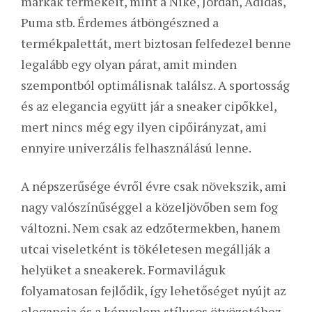
márkák termékeit, mint a Nike, Jordan, Adidas,
Puma stb. Érdemes átböngészned a
termékpalettát, mert biztosan felfedezel benne
legalább egy olyan párat, amit minden
szempontból optimálisnak találsz. A sportosság
és az elegancia együtt jár a sneaker cipőkkel,
mert nincs még egy ilyen cipőirányzat, ami
ennyire univerzális felhasználású lenne.
A népszerűsége évről évre csak növekszik, ami
nagy valószínűséggel a közeljövőben sem fog
változni. Nem csak az edzőtermekben, hanem
utcai viseletként is tökéletesen megállják a
helyüket a sneakerek. Formaviláguk
folyamatosan fejlődik, így lehetőséget nyújt az
elegancia és a kényelem stílusos ötvözetéhez.