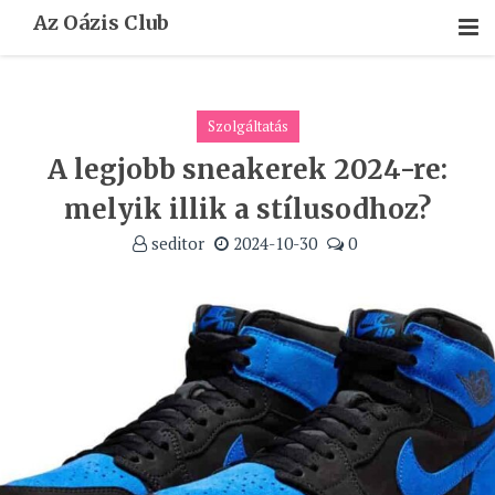
Skip
Az Oázis Club
To
Content
Szolgáltatás
A legjobb sneakerek 2024-re:
melyik illik a stílusodhoz?
seditor
2024-10-30
0