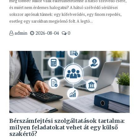
meg többet! Mikor válik elkerülhetetlenné a hátsó szélvédő csere,
és miért nem érdemes halogatni? A hátsó szélvédő sérülései
sokszor aprónak tűnnek: egy kőfelverődés, egy finom repedés,
esetleg egy sarokban megjelenő folt. A legtö...
admin
2026-08-04
0
Bérszámfejtési szolgáltatások tartalma:
milyen feladatokat vehet át egy külső
szakértő?