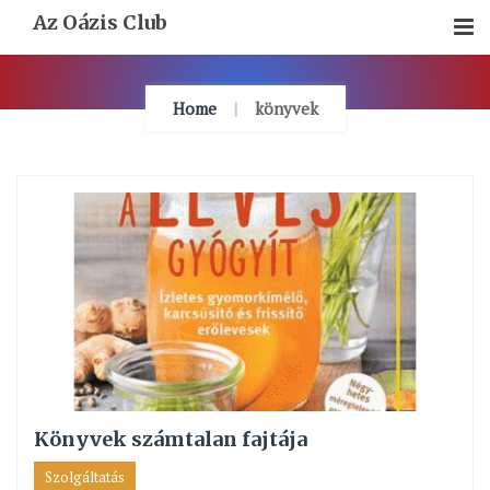
Skip
Az Oázis Club
To
Content
Home
könyvek
Könyvek számtalan fajtája
Szolgáltatás