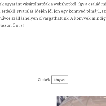
ek egyaránt vásárolhatóak a webshopból, így a család m
 érdekli. Nyaralás idején jól jön egy könnyed témájú, s
a hűvös szálláshelyen olvasgathatunk. A könyvek mindig
vasson Ön is!
Címkék
könyvek