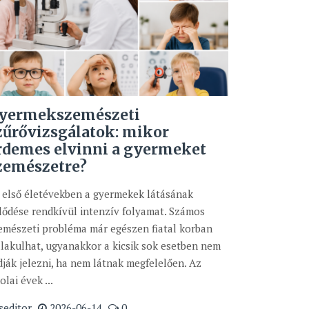
yermekszemészeti
zűrővizsgálatok: mikor
rdemes elvinni a gyermeket
zemészetre?
 első életévekben a gyermekek látásának
jlődése rendkívül intenzív folyamat. Számos
emészeti probléma már egészen fiatal korban
alakulhat, ugyanakkor a kicsik sok esetben nem
dják jelezni, ha nem látnak megfelelően. Az
olai évek ...
seditor
2026-06-14
0