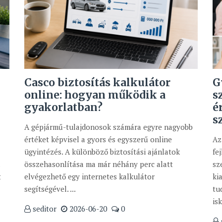
Casco biztosítás kalkulátor
G
online: hogyan működik a
s
gyakorlatban?
é
s
A gépjármű-tulajdonosok számára egyre nagyobb
értéket képvisel a gyors és egyszerű online
Az
ügyintézés. A különböző biztosítási ajánlatok
fe
a
összehasonlítása ma már néhány perc alatt
sz
t
elvégezhető egy internetes kalkulátor
ki
segítségével. ...
tu
isk
seditor
2026-06-20
0