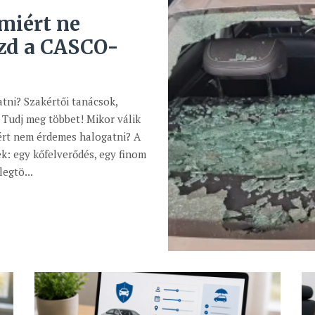
miért ne
ézd a CASCO-
tni? Szakértői tanácsok,
Tudj meg többet! Mikor válik
iért nem érdemes halogatni? A
k: egy kőfelverődés, egy finom
egtö...