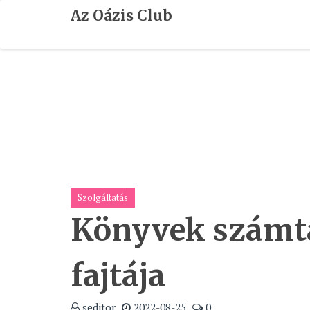
Skip
Az Oázis Club
To
Content
Szolgáltatás
Könyvek számt
fajtája
seditor
2022-08-25
0