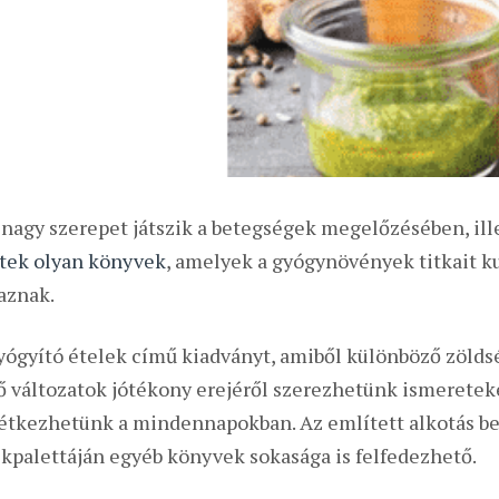
nagy szerepet játszik a betegségek megelőzésében, ille
tek olyan könyvek
, amelyek a gyógynövények titkait k
aznak.
yógyító ételek című kiadványt, amiből különböző zölds
 változatok jótékony erejéről szerezhetünk ismereteke
tkezhetünk a mindennapokban. Az említett alkotás be
kpalettáján egyéb könyvek sokasága is felfedezhető.