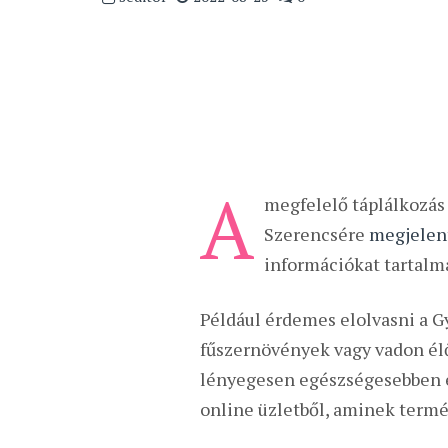
A
megfelelő táplálkozás 
Szerencsére
megjelen
információkat tartalm
Például érdemes elolvasni a G
fűszernövények vagy vadon élő
lényegesen egészségesebben é
online üzletből, aminek termé