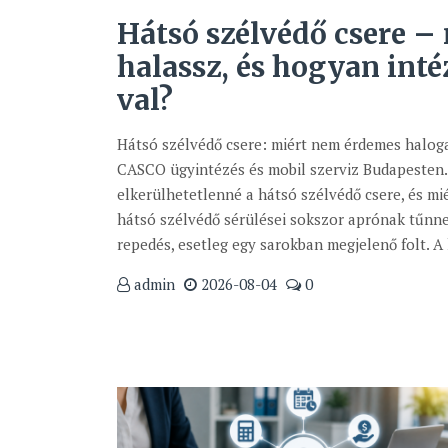
Hátsó szélvédő csere – 
halassz, és hogyan int
val?
Hátsó szélvédő csere: miért nem érdemes haloga
CASCO ügyintézés és mobil szerviz Budapesten. 
elkerülhetetlenné a hátsó szélvédő csere, és m
hátsó szélvédő sérülései sokszor aprónak tűnne
repedés, esetleg egy sarokban megjelenő folt. A l
admin
2026-08-04
0