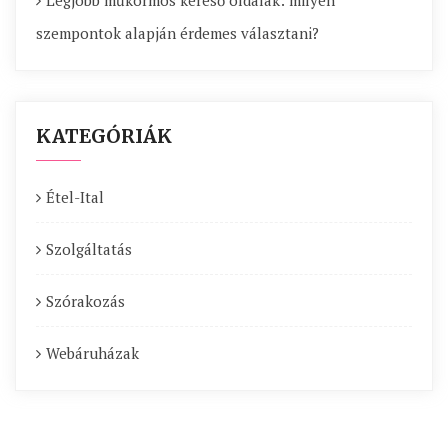
Legjobb műkörmös kereső oldalak: milyen
szempontok alapján érdemes választani?
KATEGÓRIÁK
Étel-Ital
Szolgáltatás
Szórakozás
Webáruházak