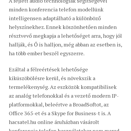
A fejlett audio technológiák segítségével
minden konferencia telefon modellünk
intelligensen adaptálható a különböző
helyszínekhez. Ennek köszönhetően minden
résztvevő megkapja a lehetőséget arra, hogy jól
hallják, és Ő is halljon, még abban az esetben is,
ha több ember beszél egyszerre.
Ezáltal a félreértések lehetősége
kiküszöbölésre kerül, és növekszik a
termelékenység. Az eszközök kompatibilisek
az analóg telefonokkal és a vezető modern IP-
platformokkal, beleértve a BroadSoftot, az
Office 365-et és a Skype for Business-t is. A
hacsatel.hu online áruházban vásárolt
konferencia telefon használatakor nem marad