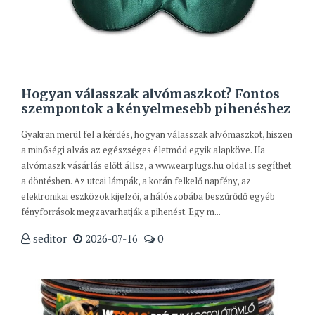
Hogyan válasszak alvómaszkot? Fontos
szempontok a kényelmesebb pihenéshez
Gyakran merül fel a kérdés, hogyan válasszak alvómaszkot, hiszen
a minőségi alvás az egészséges életmód egyik alapköve. Ha
alvómaszk vásárlás előtt állsz, a www.earplugs.hu oldal is segíthet
a döntésben. Az utcai lámpák, a korán felkelő napfény, az
elektronikai eszközök kijelzői, a hálószobába beszűrődő egyéb
fényforrások megzavarhatják a pihenést. Egy m...
seditor
2026-07-16
0