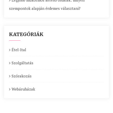
Legjobb műkörmös kereső oldalak: milyen
szempontok alapján érdemes választani?
KATEGÓRIÁK
Étel-Ital
Szolgáltatás
Szórakozás
Webáruházak