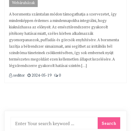
Webáruházak
A borsmenta számtalan módon támogathatja a szervezetet, így
mindenképpen érdemes a mindennapokba integrálni, hogy
kiaknázhassa az előnyeit. Az emésztőrendszerre gyakorolt
jótékony hatásai miatt, széles körben alkalmazzák
gyomorpanaszok, puffadás és görcsök enyhítésére. A borsmenta
lazítja a bélrendszer simaizmait, ami segíthet az irritábilis bél
szindróma tüneteinek csökkentésében, így sok embernek nyújt
természetes megoldást ezen kellemetlen állapot kezelésére. A
légzőrendszerre gyakorolt hatásai szintén […]
seditor
2024-05-19
0