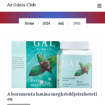
Skip
Az Oázis Club
To
Content
Home
2024
máj
19th
A borsmenta hatása megkérdőjelezhetetl
en