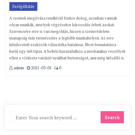
Szolgáltatás
A szemek megóvása rendkívül fontos dolog, azonban vannak
olyan munkák, amelyek végzésekor károsodás érheti azokat.
Szerencsére erre is van megoldás, hiszen a szemvédelem
manapság már természetes a legtöbb munkahelyen. Az erre
kifejlesztett eszközök választéka hatalmas. Most bemutatásra
kerül egy-két típus. A beltéri használathoz a mechanikus veszélyek
ellen a víztiszta variáció nyújthat biztonságot, ami még ütésálló is.
admin
2021-03-05
0