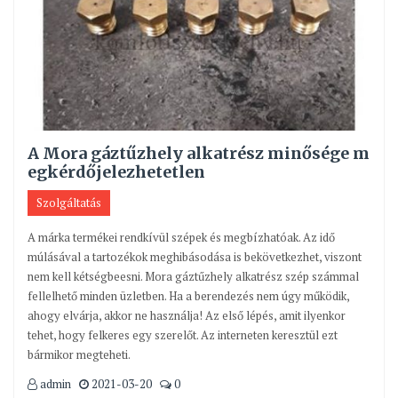
A Mora gáztűzhely alkatrész minősége m
egkérdőjelezhetetlen
Szolgáltatás
A márka termékei rendkívül szépek és megbízhatóak. Az idő
múlásával a tartozékok meghibásodása is bekövetkezhet, viszont
nem kell kétségbeesni. Mora gáztűzhely alkatrész szép számmal
fellelhető minden üzletben. Ha a berendezés nem úgy működik,
ahogy elvárja, akkor ne használja! Az első lépés, amit ilyenkor
tehet, hogy felkeres egy szerelőt. Az interneten keresztül ezt
bármikor megteheti.
admin
2021-03-20
0