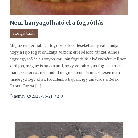
Nem hanyagolható el a fogpótlás
Szolgáltatás
Míg az ember fiatal, a fogorvosi kezeléseket annyival letudja,
hogy a fájó fogát kihúzatja, viszont erre később ráfizet. Ahhoz,
hogy egy idő és bizonyos kor után fogpótlás elvégzésére kell sor
kerüljön, még az is hozzájárul, hogy voltak olyan fogak, amiket
már a szakorvos nem tudott megmenteni. Természetesen nem
mindegy, hogy kihez fordulunk a bajban, így tanácsos a Relax
Dental Center […]
admin
2021-03-21
0