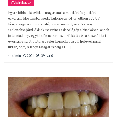
Webáruházak
Egyre többen készítik el magunknak a manikűrt és pedikűrt
egyaránt. Mostanában pedig különösen jól jön otthon egy UV
lámpa vagy körömcsiszoló, hiszen nem olyan egyszerű
szalonokba járni. Akinek még nincs csiszológép a birtokában, annak
jó tudnia, hogy egyáltalán nem rossz befektetés és a használata is
gyorsan elsajátítható. A zselés körmöket viselő hölgyek mind
tudják, hogy a lenőtt réteget mindig el […]
admin
2021-03-29
0