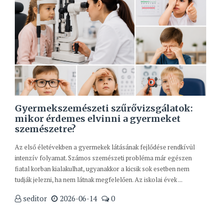
Gyermekszemészeti szűrővizsgálatok:
mikor érdemes elvinni a gyermeket
szemészetre?
Az első életévekben a gyermekek látásának fejlődése rendkívül
intenzív folyamat. Számos szemészeti probléma már egészen
fiatal korban kialakulhat, ugyanakkor a kicsik sok esetben nem
tudják jelezni, ha nem látnak megfelelően. Az iskolai évek ...
seditor
2026-06-14
0