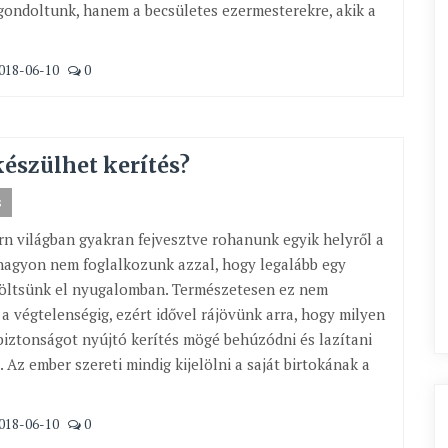
ondoltunk, hanem a becsületes ezermesterekre, akik a
018-06-10
0
észülhet kerítés?
s
n világban gyakran fejvesztve rohanunk egyik helyről a
nagyon nem foglalkozunk azzal, hogy legalább egy
töltsünk el nyugalomban. Természetesen ez nem
 a végtelenségig, ezért idővel rájövünk arra, hogy milyen
biztonságot nyújtó kerítés mögé behúzódni és lazítani
. Az ember szereti mindig kijelölni a saját birtokának a
018-06-10
0