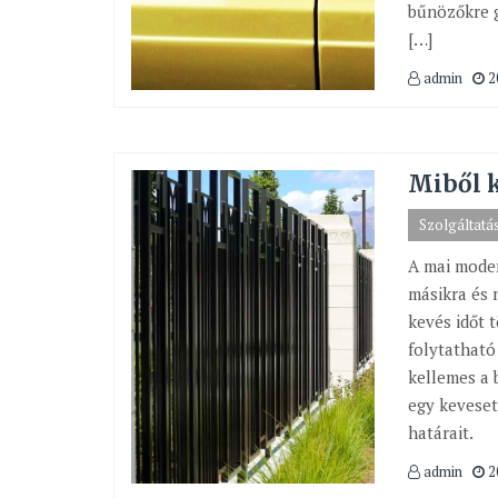
bűnözőkre g
[…]
admin
2
Miből k
Szolgáltatá
A mai moder
másikra és 
kevés időt 
folytatható
kellemes a 
egy keveset
határait.
admin
2