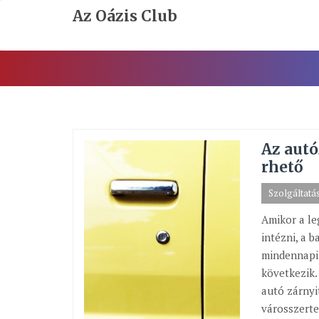
Skip
Az Oázis Club
To
Content
Az autó
rhető
Szolgáltatá
Amikor a le
intézni, a 
mindennapi 
következik.
autó zárnyi
városszerte