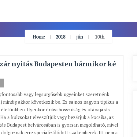
Home
2018
jún
10th
zár nyitás Budapesten bármikor ké
s
gfontosabb vagy legsürgősebb ügyeinket szeretnénk
baj mindig akkor következik be. Ez sajnos nagyon tipikus a
életünkben. Ilyenkor óriási bosszúság és utánajárás
 Ha a kulcsokat elveszítjük vagy bezárjuk a kocsiba, az
tás Budapest belvárosában is gyorsan megoldható, mivel
 dolgoznak erre specializálódott szakemberek. Itt nem a