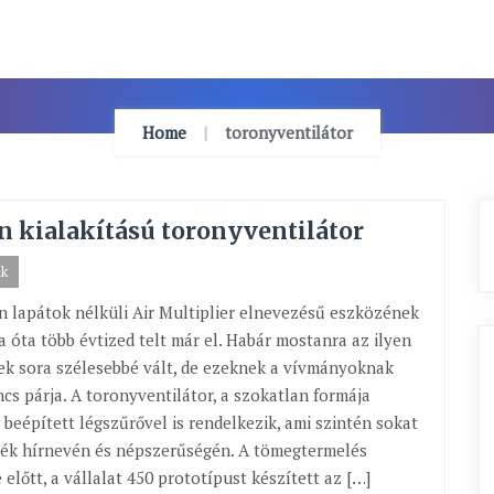
Home
toronyventilátor
n kialakítású toronyventilátor
ak
 lapátok nélküli Air Multiplier elnevezésű eszközének
 óta több évtized telt már el. Habár mostanra az ilyen
k sora szélesebbé vált, de ezeknek a vívmányoknak
ncs párja. A toronyventilátor, a szokatlan formája
y beépített légszűrővel is rendelkezik, ami szintén sokat
mék hírnevén és népszerűségén. A tömegtermelés
előtt, a vállalat 450 prototípust készített az […]