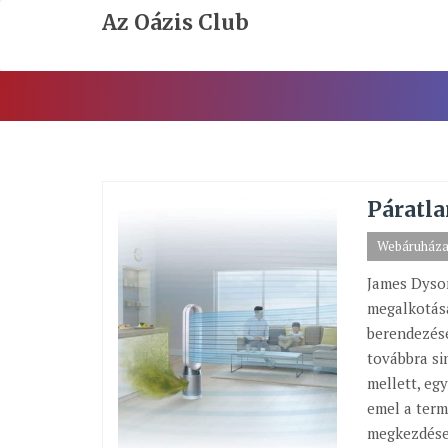
Skip
Az Oázis Club
To
Content
Páratla
Webáruház
James Dyson
megalkotása
berendezése
továbbra si
mellett, eg
emel a ter
megkezdése 