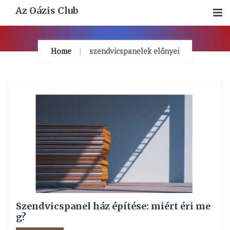
Skip
Az Oázis Club
To
Content
Home
szendvicspanelek előnyei
Szendvicspanel ház építése: miért éri me
g?