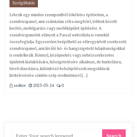
Szolgáltatás
Létezik egy minden szempontból tökéletes építőelem, a
szendvicspanel, ami számtalan célra megfelel, többek között
kerítés, mobilgarázs vagy melléképület építésére. A
szendvicspanelek előnyeit a Pascal weboldala is remekül
összefoglalja. Egyszerűen beépíthető az előregyártott szerkezetű
szendvicspanel, ami kiváló hő- és hangszigetelő tulajdonságokkal
is rendelkezik. Könnyű, középnehéz vagy nehézszerkezetes
épületek kialakítására, hőszigetelésére alkalmas, de burkolásra,
térelválasztásra, különböző belsőépítészeti megoldások
kivitelezésére szintén szép eredménnyel […]
seditor
2023-03-24
0