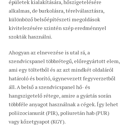
épületek kialakítására, hőszigetelésére
alkalmas, de burkolásra, térelválasztásra,
különböző belsőépítészeti megoldások
kivitelezésére szintén szép eredménnyel
szokták használni.
Ahogyan az elnevezése is utal rá, a
szendvicspanel többrétegű, előregyártott elem,
ami egy töltetből és az azt mindkét oldaláról
határoló és borító, úgynevezett fegyverzetből
áll. A belső a szendvicspanel hő- és
hangszigetelő rétege, amire a gyártás során
többféle anyagot használnak a cégek. Így lehet
poliizocianurát (PIR), poliuretán hab (PUR)
vagy kőzetgyapot (KGY).