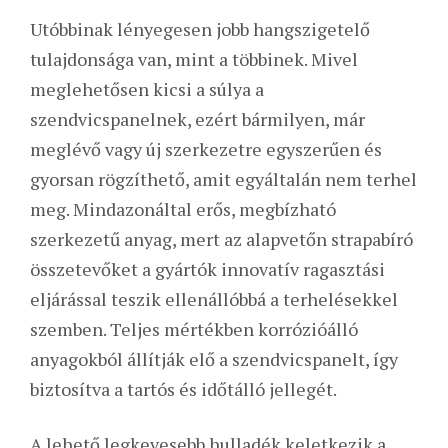
Utóbbinak lényegesen jobb hangszigetelő
tulajdonsága van, mint a többinek. Mivel
meglehetősen kicsi a súlya a
szendvicspanelnek, ezért bármilyen, már
meglévő vagy új szerkezetre egyszerűen és
gyorsan rögzíthető, amit egyáltalán nem terhel
meg. Mindazonáltal erős, megbízható
szerkezetű anyag, mert az alapvetőn strapabíró
összetevőket a gyártók innovatív ragasztási
eljárással teszik ellenállóbbá a terhelésekkel
szemben. Teljes mértékben korrózióálló
anyagokból állítják elő a szendvicspanelt, így
biztosítva a tartós és időtálló jellegét.
A lehető legkevesebb hulladék keletkezik a