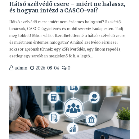
Hátsó szélvédő csere – miért ne halassz,
és hogyan intézd a CASCO-val?
Hátsó szélvédő csere: miért nem érdemes halogatni? Szakértői
tanácsok, CASCO ügyintézés és mobil szerviz Budapesten. Tudj
meg többet! Mikor válik elkerülhetetlenné a hátsó szélvédő csere,
és miért nem érdemes halogatni? A hátsó szélvédő sérülései
sokszor aprónak tűnnek: egy kőfelverődés, egy finom repedés,
esetleg egy sarokban megjelenő folt. A legtö...
admin
2026-08-04
0