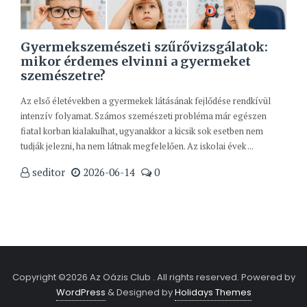
Gyermekszemészeti szűrővizsgálatok:
mikor érdemes elvinni a gyermeket
szemészetre?
Az első életévekben a gyermekek látásának fejlődése rendkívül
intenzív folyamat. Számos szemészeti probléma már egészen
fiatal korban kialakulhat, ugyanakkor a kicsik sok esetben nem
tudják jelezni, ha nem látnak megfelelően. Az iskolai évek ...
seditor
2026-06-14
0
Copyright ©2026 Az Oázis Club . All rights reserved.
Powered by
WordPress
&
Designed by
Holidays Themes