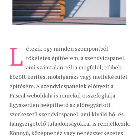
L
étezik egy minden szempontból
tökéletes építőelem, a szendvicspanel,
ami számtalan célra megfelel, többek
között kerítés, mobilgarázs vagy melléképület
építésére. A
szendvicspanelek előnyeit a
Pascal
weboldala is remekül összefoglalja.
Egyszerűen beépíthető az előregyártott
szerkezetű szendvicspanel, ami kiváló hő- és
hangszigetelő tulajdonságokkal is rendelkezik.
Könnyű, középnehéz vagy nehézszerkezetes