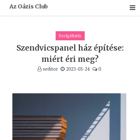
Skip
Az Oázis Club
To
Content
Szolgáltatás
Szendvicspanel ház építése:
miért éri meg?
seditor
2023-03-24
0