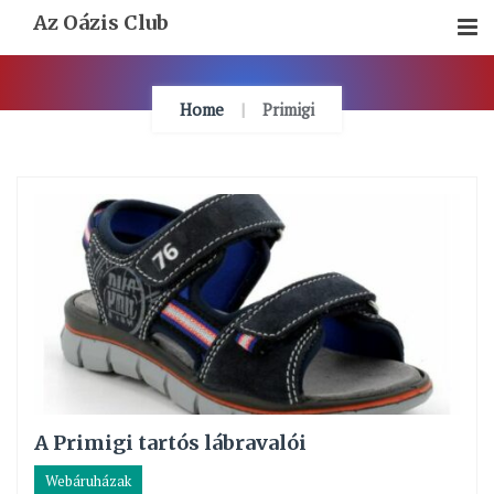
Skip
Az Oázis Club
To
Content
Home
Primigi
A Primigi tartós lábravalói
Webáruházak