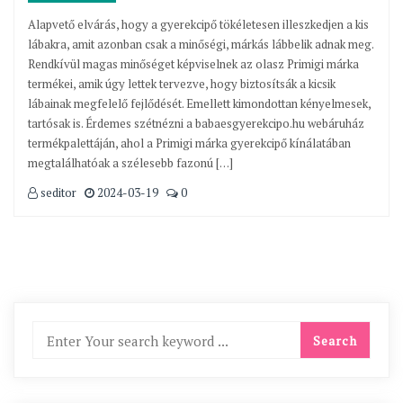
Alapvető elvárás, hogy a gyerekcipő tökéletesen illeszkedjen a kis
lábakra, amit azonban csak a minőségi, márkás lábbelik adnak meg.
Rendkívül magas minőséget képviselnek az olasz Primigi márka
termékei, amik úgy lettek tervezve, hogy biztosítsák a kicsik
lábainak megfelelő fejlődését. Emellett kimondottan kényelmesek,
tartósak is. Érdemes szétnézni a babaesgyerekcipo.hu webáruház
termékpalettáján, ahol a Primigi márka gyerekcipő kínálatában
megtalálhatóak a szélesebb fazonú […]
seditor
2024-03-19
0