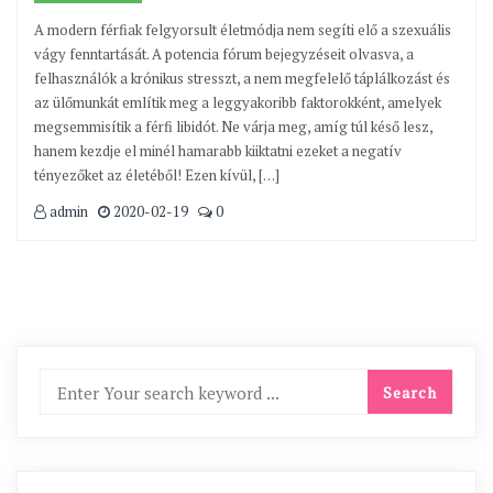
A modern férfiak felgyorsult életmódja nem segíti elő a szexuális
vágy fenntartását. A potencia fórum bejegyzéseit olvasva, a
felhasználók a krónikus stresszt, a nem megfelelő táplálkozást és
az ülőmunkát említik meg a leggyakoribb faktorokként, amelyek
megsemmisítik a férfi libidót. Ne várja meg, amíg túl késő lesz,
hanem kezdje el minél hamarabb kiiktatni ezeket a negatív
tényezőket az életéből! Ezen kívül, […]
admin
2020-02-19
0