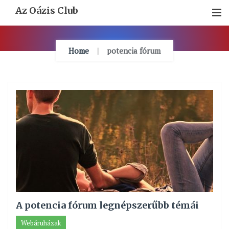
Skip
Az Oázis Club
To
Content
Home
potencia fórum
A potencia fórum legnépszerűbb témái
Webáruházak