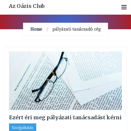
Skip
Az Oázis Club
To
Content
Home
pályázati tanácsadó cég
Ezért éri meg pályázati tanácsadást kérni
Szolgáltatás