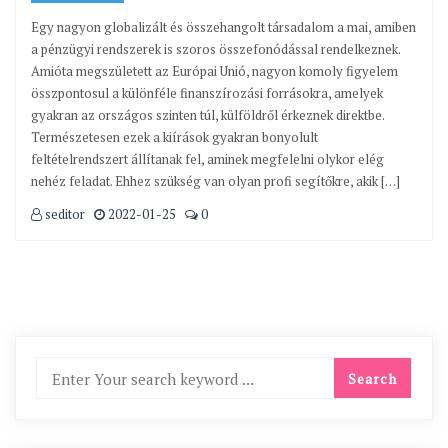
Egy nagyon globalizált és összehangolt társadalom a mai, amiben
a pénzügyi rendszerek is szoros összefonódással rendelkeznek.
Amióta megszületett az Európai Unió, nagyon komoly figyelem
összpontosul a különféle finanszírozási forrásokra, amelyek
gyakran az országos szinten túl, külföldről érkeznek direktbe.
Természetesen ezek a kiírások gyakran bonyolult
feltételrendszert állítanak fel, aminek megfelelni olykor elég
nehéz feladat. Ehhez szükség van olyan profi segítőkre, akik […]
seditor
2022-01-25
0