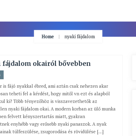
Home
nyaki fájdalom
 fájdalom okairól bővebben
s
r is fájó nyakkal ébred, ami aztán csak nehezen akar
san teheti fel a kérdést, hogy mitől vn ezt és alapból
ul ki? Több tényezőhöz is visszavezethetők az
tlen nyaki fájdalom okai. A modern korban az ülő munka
en felvett kényszertartás miatt, gyakran
tnek enyhébb vagy erősebb nyaki panaszok. A nyak
ainak túlfeszülése, zsugorodása és rövidülése […]