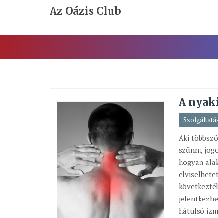
Skip
Az Oázis Club
To
Content
A nyaki
Szolgáltatá
Aki többszö
szűnni, jogo
hogyan alak
elviselhete
következtéb
jelentkezhe
hátulsó izm