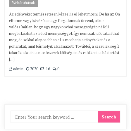
Webáruházak
Az edényeket természetesen kézzel is el lehet mosni. De ha az Ön
étterme vagy kávézója nagy forgalomnak örvend, akkor
valószínűtlen, hogy egy nagykonyhai mosogatógép nélkül
megbirkózhat az adott mennyiséggel. Így nemcsak időt takaríthat
meg, de sokkal alaposabban el is moshatja a tányérokat és a
poharakat, mint bármelyik alkalmazott. Továbbá, a készülék segít
takarékoskodni a mosószerek költségein és csökkenti a háztartási
[…]
admin
2020-03-16
0