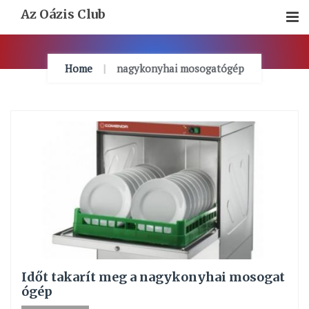
Skip
Az Oázis Club
To
Content
Home
nagykonyhai mosogatógép
Időt takarít meg a nagykonyhai mosogat
ógép