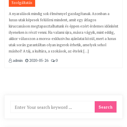
Szolgáltatás
A nyaralások mindig sok élménnyel gazdagítanak. Azonban a
luxus utak képesek felülírni mindent, amit egy átlagos
kiruccanáson megtapasztalhatunk és éppen ezért érdemes időnként
ilyeneken is részt venni. Ha valami újra, másra vágyik, mint eddig,
akkor válasszon a morea-exkluziv.hu ajánlatai közül, mert a luxus
utak során garantáltan olyan ingerek érhetik, amelyek sehol
máshol! A táj, a kultúra, a szokások, az ételek […]
admin
2020-05-26
0