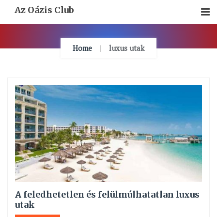
Skip
Az Oázis Club
To
Content
Home
luxus utak
A feledhetetlen és felülmúlhatatlan luxus
utak