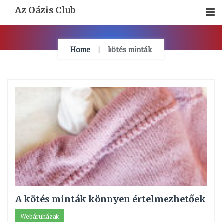
Skip
Az Oázis Club
To
Content
Home
kötés minták
A kötés minták könnyen értelmezhetőek
Webáruházak