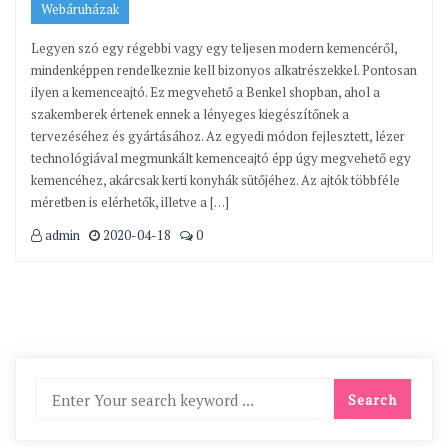
Webáruházak
Legyen szó egy régebbi vagy egy teljesen modern kemencéről,
mindenképpen rendelkeznie kell bizonyos alkatrészekkel. Pontosan
ilyen a kemenceajtó. Ez megvehető a Benkel shopban, ahol a
szakemberek értenek ennek a lényeges kiegészítőnek a
tervezéséhez és gyártásához. Az egyedi módon fejlesztett, lézer
technológiával megmunkált kemenceajtó épp úgy megvehető egy
kemencéhez, akárcsak kerti konyhák sütőjéhez. Az ajtók többféle
méretben is elérhetők, illetve a […]
admin
2020-04-18
0