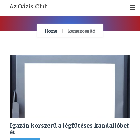
Skip
Az Oázis Club
To
Content
Home
kemenceajtó
Igazán korszerű a légfűtéses kandallóbet
ét