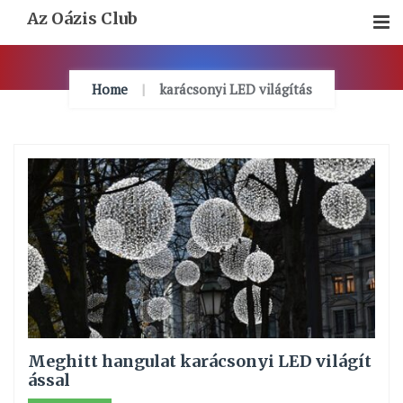
Skip
Az Oázis Club
To
Content
Home
karácsonyi LED világítás
Meghitt hangulat karácsonyi LED világít
ással