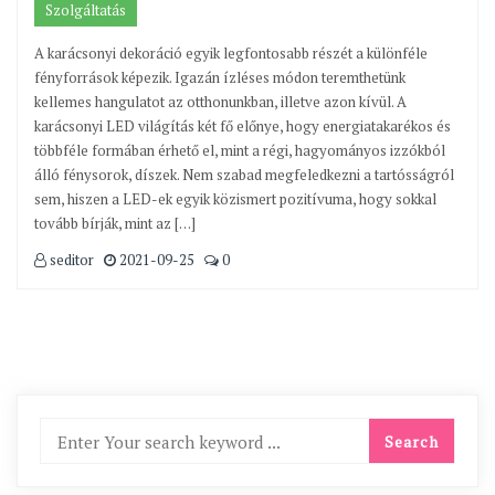
Szolgáltatás
A karácsonyi dekoráció egyik legfontosabb részét a különféle
fényforrások képezik. Igazán ízléses módon teremthetünk
kellemes hangulatot az otthonunkban, illetve azon kívül. A
karácsonyi LED világítás két fő előnye, hogy energiatakarékos és
többféle formában érhető el, mint a régi, hagyományos izzókból
álló fénysorok, díszek. Nem szabad megfeledkezni a tartósságról
sem, hiszen a LED-ek egyik közismert pozitívuma, hogy sokkal
tovább bírják, mint az […]
seditor
2021-09-25
0