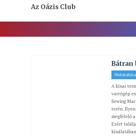
Skip
Az Oázis Club
To
Content
Bátran 
Webáruház
A kínai ter
varrógép es
Sewing Mach
terén. Ily
megfelelő a
Ezért talál
kínálatában