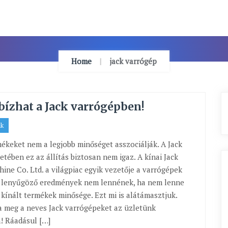
Home
jack varrógép
bízhat a Jack varrógépben!
ak
mékeket nem a legjobb minőséget asszociálják. A Jack
etében ez az állítás biztosan nem igaz. A kínai Jack
ine Co. Ltd. a világpiac egyik vezetője a varrógépek
en lenyűgöző eredmények nem lennének, ha nem lenne
 kínált termékek minősége. Ezt mi is alátámasztjuk.
ja meg a neves Jack varrógépeket az üzletünk
! Ráadásul […]