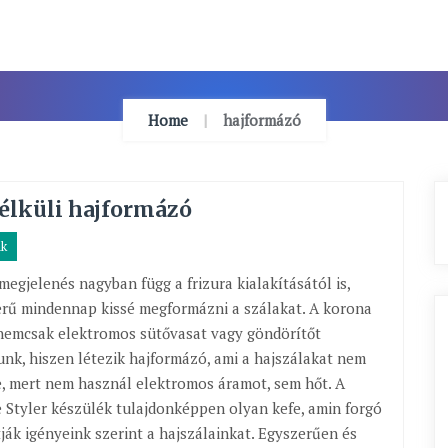
Home
hajformázó
élküli hajformázó
ak
megjelenés nagyban függ a frizura kialakításától is,
erű mindennap kissé megformázni a szálakat. A korona
nemcsak elektromos sütővasat vagy göndörítőt
nk, hiszen létezik hajformázó, ami a hajszálakat nem
e, mert nem használ elektromos áramot, sem hőt. A
 Styler készülék tulajdonképpen olyan kefe, amin forgó
tják igényeink szerint a hajszálainkat. Egyszerűen és