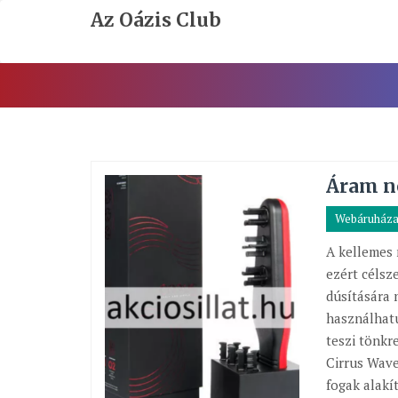
Skip
Az Oázis Club
To
Content
Áram n
Webáruház
A kellemes 
ezért célsz
dúsítására 
használhatu
teszi tönkr
Cirrus Wave
fogak alakí