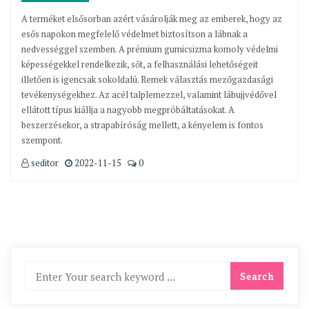
A terméket elsősorban azért vásárolják meg az emberek, hogy az
esős napokon megfelelő védelmet biztosítson a lábnak a
nedvességgel szemben. A prémium gumicsizma komoly védelmi
képességekkel rendelkezik, sőt, a felhasználási lehetőségeit
illetően is igencsak sokoldalú. Remek választás mezőgazdasági
tevékenységekhez. Az acél talplemezzel, valamint lábujjvédővel
ellátott típus kiállja a nagyobb megpróbáltatásokat. A
beszerzésekor, a strapabíróság mellett, a kényelem is fontos
szempont.
seditor
2022-11-15
0