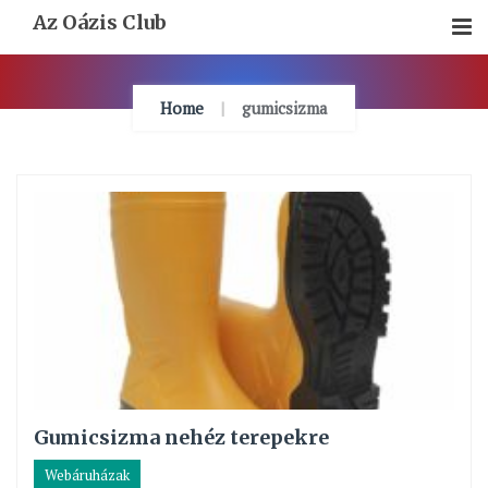
Skip
Az Oázis Club
To
Content
Home
gumicsizma
Gumicsizma nehéz terepekre
Webáruházak