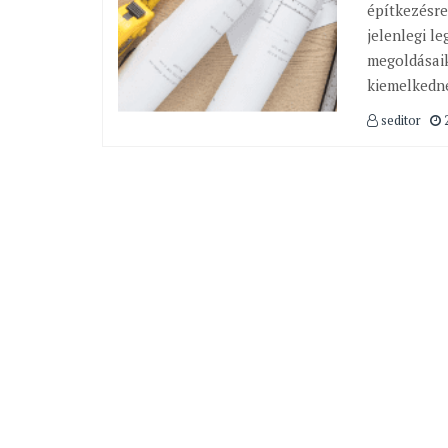
építkezésr
jelenlegi l
megoldásaik
kiemelkedn
seditor