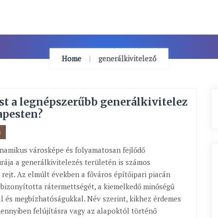
Home
generálkivitelező
t a legnépszerűbb generálkivitelez
apesten?
s
namikus városképe és folyamatosan fejlődő
úrája a generálkivitelezés területén is számos
 rejt. Az elmúlt években a főváros építőipari piacán
bizonyította rátermettségét, a kiemelkedő minőségű
 és megbízhatóságukkal. Név szerint, kikhez érdemes
mennyiben felújításra vagy az alapoktól történő