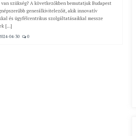
e van szükség? A következőkben bemutatjuk Budapest
egnépszerűbb generálkivitelezőit, akik innovatív
kal és ügyfélcentrikus szolgáltatásaikkal messze
ek […]
2024-04-30
0