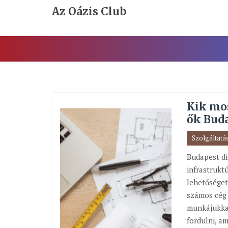
Skip
Az Oázis Club
To
Content
Kik mos
ők Bud
Szolgáltatá
Budapest di
infrastrukt
lehetőséget
számos cég 
munkájukkal
fordulni, a