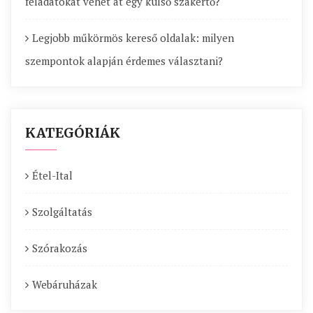
feladatokat vehet át egy külső szakértő?
Legjobb műkörmös kereső oldalak: milyen
szempontok alapján érdemes választani?
KATEGÓRIÁK
Étel-Ital
Szolgáltatás
Szórakozás
Webáruházak