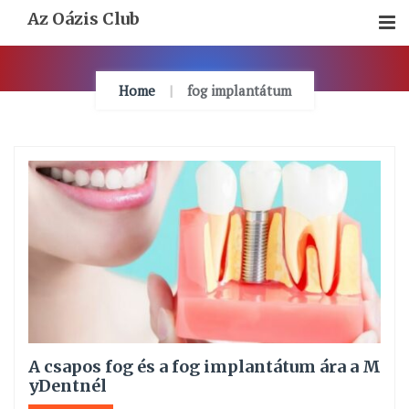
Skip
Az Oázis Club
To
Content
Home
fog implantátum
A csapos fog és a fog implantátum ára a M
yDentnél