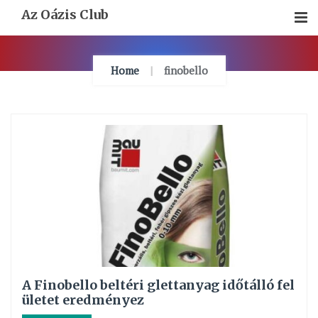
Skip
Az Oázis Club
To
Content
Home
finobello
A Finobello beltéri glettanyag időtálló fel
ületet eredményez