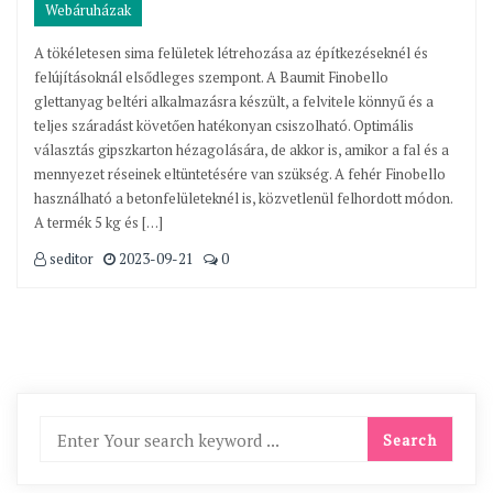
Webáruházak
A tökéletesen sima felületek létrehozása az építkezéseknél és
felújításoknál elsődleges szempont. A Baumit Finobello
glettanyag beltéri alkalmazásra készült, a felvitele könnyű és a
teljes száradást követően hatékonyan csiszolható. Optimális
választás gipszkarton hézagolására, de akkor is, amikor a fal és a
mennyezet réseinek eltüntetésére van szükség. A fehér Finobello
használható a betonfelületeknél is, közvetlenül felhordott módon.
A termék 5 kg és […]
seditor
2023-09-21
0