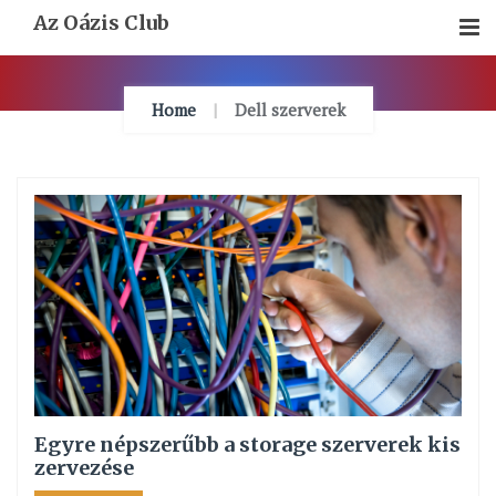
Skip
Az Oázis Club
To
Content
Home
Dell szerverek
Egyre népszerűbb a storage szerverek kis
zervezése