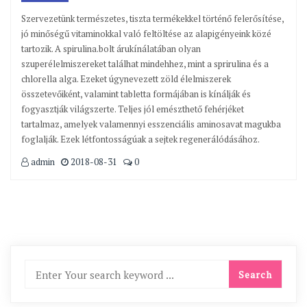
Szervezetünk természetes, tiszta termékekkel történő felerősítése,
jó minőségű vitaminokkal való feltöltése az alapigényeink közé
tartozik. A spirulina.bolt árukínálatában olyan
szuperélelmiszereket találhat mindehhez, mint a sprirulina és a
chlorella alga. Ezeket úgynevezett zöld élelmiszerek
összetevőiként, valamint tabletta formájában is kínálják és
fogyasztják világszerte. Teljes jól emészthető fehérjéket
tartalmaz, amelyek valamennyi esszenciális aminosavat magukba
foglalják. Ezek létfontosságúak a sejtek regenerálódásához.
admin
2018-08-31
0