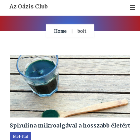
Skip
Az Oázis Club
To
Content
Home
bolt
Spirulina mikroalgával a hosszabb életért
Étel-Ital