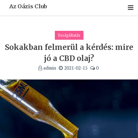
Skip
Az Oázis Club
To
Content
Szolgáltatás
Sokakban felmerül a kérdés: mire
jó a CBD olaj?
admin
2021-02-15
0