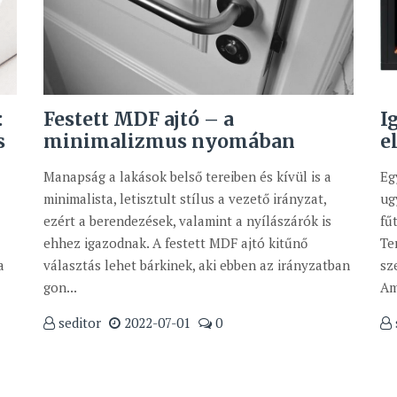
:
Festett MDF ajtó – a
I
s
minimalizmus nyomában
e
Manapság a lakások belső tereiben és kívül is a
Eg
minimalista, letisztult stílus a vezető irányzat,
ug
ezért a berendezések, valamint a nyílászárók is
fű
ehhez igazodnak. A festett MDF ajtó kitűnő
Te
a
választás lehet bárkinek, aki ebben az irányzatban
sz
gon...
Am
seditor
2022-07-01
0