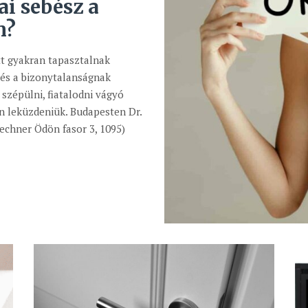
ai sebész a
n?
tt gyakran tapasztalnak
 és a bizonytalanságnak
szépülni, fiatalodni vágyó
ön leküzdeniük. Budapesten Dr.
Lechner Ödön fasor 3, 1095)