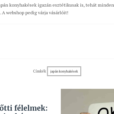
 japán konyhakések igazán esztétikusak is, tehát mind
 A webshop pedig várja vásárlóit!
Címkék
japán konyhakések
őtti félelmek: