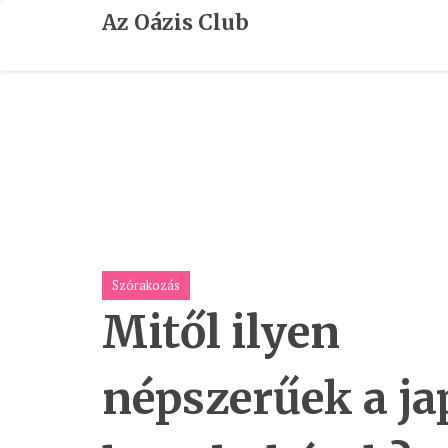
Skip
Az Oázis Club
To
Content
Szórakozás
Mitől ilyen
népszerűek a j