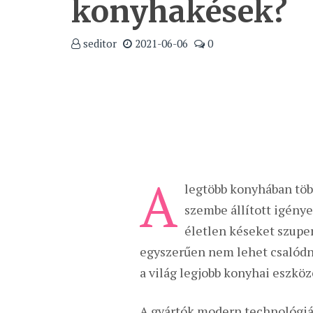
konyhakések?
seditor
2021-06-06
0
A
legtöbb konyhában töb
szembe állított igény
életlen késeket szupe
egyszerűen nem lehet csalódn
a világ legjobb konyhai eszköz
A gyártók modern technológiá