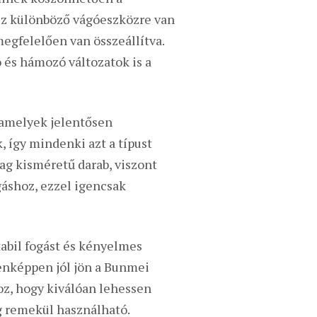
ez különböző vágóeszközre van
egfelelően van összeállítva.
 és hámozó változatok is a
 amelyek jelentősen
 így mindenki azt a típust
lag kisméretű darab, viszont
gáshoz, ezzel igencsak
tabil fogást és kényelmes
enképpen jól jön a Bunmei
hoz, hogy kiválóan lehessen
g remekül használható.