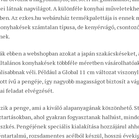
kei látnak napvilágot. A különféle konyhai műveletekh
en. Az ezkes.hu webáruház termékpalettája is ennek m
 konyhakések számtalan típusa, de kenyérvágó, csontozó
nek.
ák ebben a webshopban azokat a japán szakácskéseket,
talános konyhakések többféle méretben vásárolhatóak,
lisabbnak véli. Például a Global 11 cm változat viszony
tott ívű a pengéje, így nagyobb magasságot biztosít a vá
i feladat elvégzését.
ezik a penge, ami a kiváló alapanyagának köszönhető. S
ztartásokban, ahol gyakran fogyasztanak halhúst, mind
ászkés. Pengéjének speciális kialakítása hozzájárul ah
zéntartalmú, rozsdamentes acélból készül, hosszú éveki