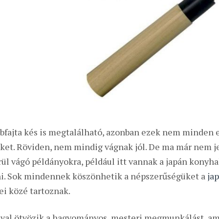
bfajta kés is megtalálható, azonban ezek nem minden es
eket. Röviden, nem mindig vágnak jól. De ma már nem je
rül vágó példányokra, például itt vannak a japán kony
i. Sok mindennek köszönhetik a népszerűségüket a
ja
ei közé tartoznak.
val ötvözik a hagyományos, mesteri megmunkálást, a