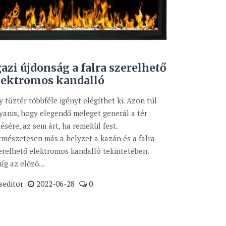
gazi újdonság a falra szerelhető
lektromos kandalló
y tűztér többféle igényt elégíthet ki. Azon túl
yanis, hogy elegendő meleget generál a tér
tésére, az sem árt, ha remekül fest.
rmészetesen más a helyzet a kazán és a falra
erelhető elektromos kandalló tekintetében.
íg az előző...
seditor
2022-06-28
0