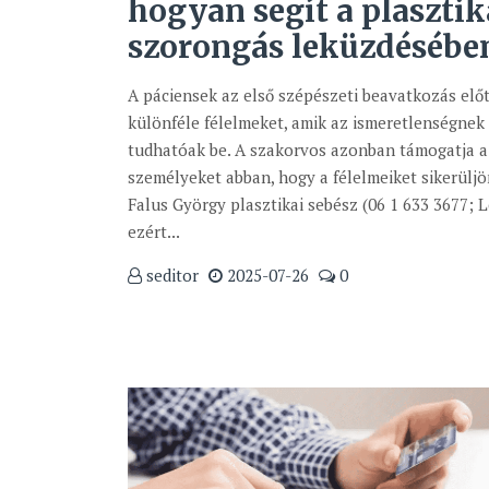
hogyan segít a plasztik
szorongás leküzdésébe
A páciensek az első szépészeti beavatkozás elő
különféle félelmeket, amik az ismeretlenségnek
tudhatóak be. A szakorvos azonban támogatja a 
személyeket abban, hogy a félelmeiket sikerülj
Falus György plasztikai sebész (06 1 633 3677; 
ezért...
seditor
2025-07-26
0