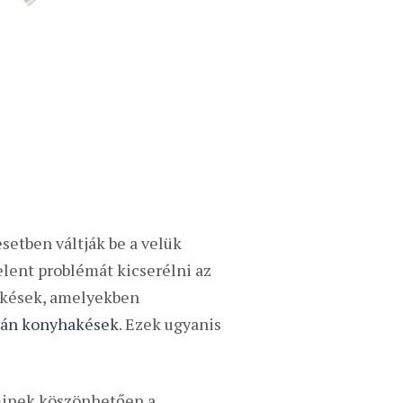
etben váltják be a velük
lent problémát kicserélni az
hakések, amelyekben
pán konyhakések
. Ezek ugyanis
minek köszönhetően a