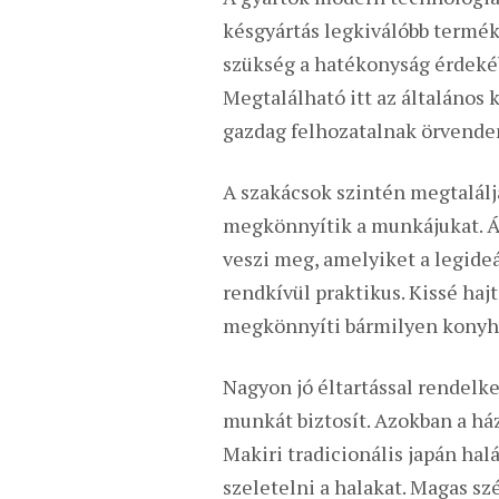
késgyártás legkiválóbb termé
szükség a hatékonyság érdekéb
Megtalálható itt az általános
gazdag felhozatalnak örvende
A szakácsok szintén megtalálj
megkönnyítik a munkájukat. Ál
veszi meg, amelyiket a legideá
rendkívül praktikus. Kissé haj
megkönnyíti bármilyen konyha
Nagyon jó éltartással rendelk
munkát biztosít. Azokban a há
Makiri tradicionális japán hal
szeletelni a halakat. Magas s