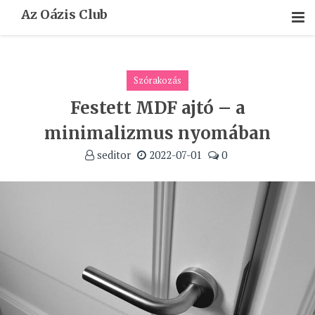
Skip
Az Oázis Club
To
Content
Szórakozás
Festett MDF ajtó – a
minimalizmus nyomában
seditor
2022-07-01
0