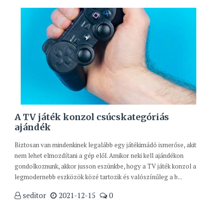
A TV játék konzol csúcskategóriás
ajándék
Biztosan van mindenkinek legalább egy játékimádó ismerőse, akit
nem lehet elmozdítani a gép elől. Amikor neki kell ajándékon
gondolkoznunk, akkor jusson eszünkbe, hogy a TV játék konzol a
legmodernebb eszközök közé tartozik és valószínűleg a b...
seditor
2021-12-15
0