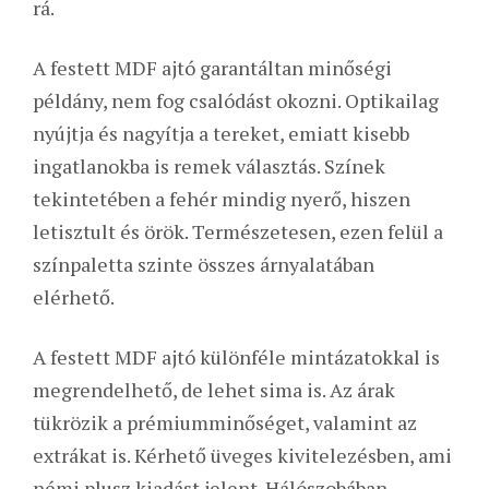
rá.
A festett MDF ajtó garantáltan minőségi
példány, nem fog csalódást okozni. Optikailag
nyújtja és nagyítja a tereket, emiatt kisebb
ingatlanokba is remek választás. Színek
tekintetében a fehér mindig nyerő, hiszen
letisztult és örök. Természetesen, ezen felül a
színpaletta szinte összes árnyalatában
elérhető.
A festett MDF ajtó különféle mintázatokkal is
megrendelhető, de lehet sima is. Az árak
tükrözik a prémiumminőséget, valamint az
extrákat is. Kérhető üveges kivitelezésben, ami
némi plusz kiadást jelent. Hálószobában,