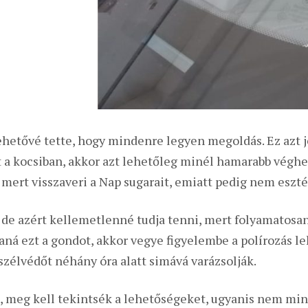
hetővé tette, hogy mindenre legyen megoldás. Ez azt j
t a kocsiban, akkor azt lehetőleg minél hamarabb végh
, mert visszaveri a Nap sugarait, emiatt pedig nem eszt
 de azért kellemetlenné tudja tenni, mert folyamatosan 
á ezt a gondot, akkor vegye figyelembe a polírozás le
 szélvédőt néhány óra alatt simává varázsolják.
, meg kell tekintsék a lehetőségeket, ugyanis nem mi