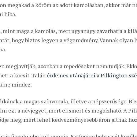
yon megakad a köröm az adott karcolásban, akkor már ne
i hiba.
 mint maga a karcolás, mert ugyanúgy zavarhatja a kilát
atát, hogy biztos legyen a végeredmény. Vannak olyan h
ba.
n megjavítják, azonban a repedéseket nem tudják. Ekko
eti a kocsit. Talán
érdemes utánajárni a Pilkington szé
ülne mindez.
árkának a magas színvonala, illetve a népszerűsége. Bi
ni ezt a névjegyet, mert elismert és megbízható. A Pil
lődje meg, mert lehet kedvezményesebb áron jutnak ho
 is figyelembe kell vennie. Ne fogjon bele saját kezűleg