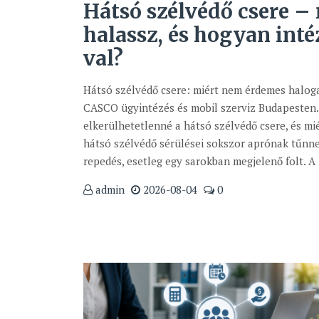
Hátsó szélvédő csere – 
halassz, és hogyan int
val?
Hátsó szélvédő csere: miért nem érdemes haloga
CASCO ügyintézés és mobil szerviz Budapesten. 
elkerülhetetlenné a hátsó szélvédő csere, és m
hátsó szélvédő sérülései sokszor aprónak tűnne
repedés, esetleg egy sarokban megjelenő folt. A l
admin
2026-08-04
0