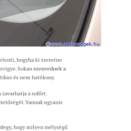
elenti, hogyha ki szeretne
ezvigye. Sokan
szenvednek a
étikus és nem hatékony.
zavarhatja a sofőrt.
hetőségét. Vannak ugyanis
ndegy, hogy milyen mélységű