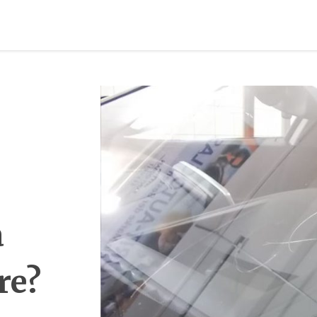
a
re?