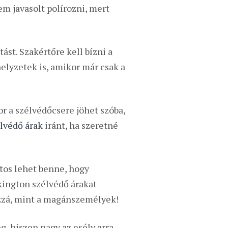
m javasolt polírozni, mert
ást. Szakértőre kell bízni a
elyzetek is, amikor már csak a
r a szélvédőcsere jöhet szóba,
lvédő árak
iránt, ha szeretné
ztos lehet benne, hogy
kington szélvédő árakat
zzá, mint a magánszemélyek!
, hiszen nagy az esély arra,