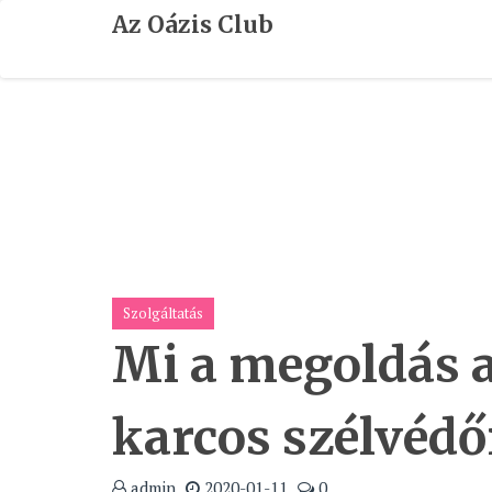
Skip
Az Oázis Club
To
Content
Szolgáltatás
Mi a megoldás 
karcos szélvédő
admin
2020-01-11
0