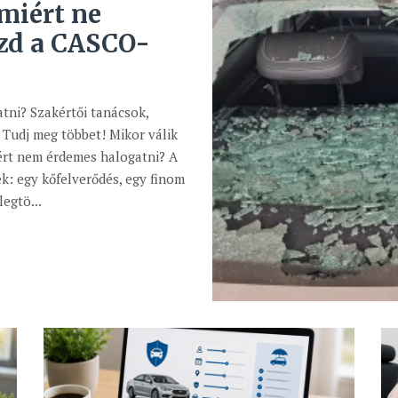
miért ne
ézd a CASCO-
tni? Szakértői tanácsok,
Tudj meg többet! Mikor válik
iért nem érdemes halogatni? A
k: egy kőfelverődés, egy finom
egtö...