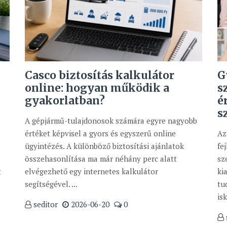
Casco biztosítás kalkulátor
G
online: hogyan működik a
s
gyakorlatban?
é
s
A gépjármű-tulajdonosok számára egyre nagyobb
értéket képvisel a gyors és egyszerű online
Az
ügyintézés. A különböző biztosítási ajánlatok
fe
a
összehasonlítása ma már néhány perc alatt
sz
t
elvégezhető egy internetes kalkulátor
ki
segítségével. ...
tu
isk
seditor
2026-06-20
0