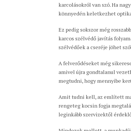
karcolásokról van szó. Ha nag
könnyedén keletkezhet optika
Ez pedig sokszor még rosszabb,
karcos szélvédő javítás folyam
szélvédőek a cseréje jöhet szó
A felverődéseket még sikerese
amivel újra gondtalanul vezeth
megtudni, hogy mennyibe ker
Amit tudni kell, az említett m
rengeteg kocsin fogja megtalál
leginkább szervizektől érdek
Mindezek mellett, a munkadíjat