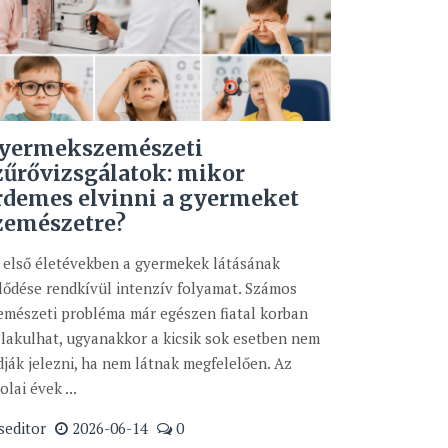
yermekszemészeti
zűrővizsgálatok: mikor
rdemes elvinni a gyermeket
zemészetre?
 első életévekben a gyermekek látásának
jlődése rendkívül intenzív folyamat. Számos
emészeti probléma már egészen fiatal korban
alakulhat, ugyanakkor a kicsik sok esetben nem
dják jelezni, ha nem látnak megfelelően. Az
olai évek ...
seditor
2026-06-14
0