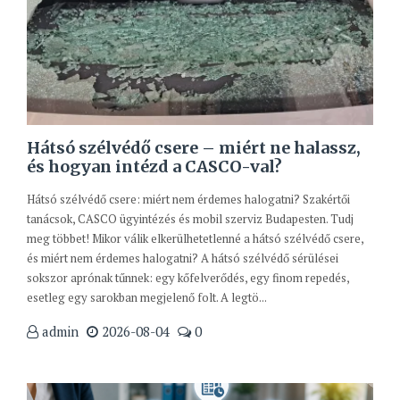
Hátsó szélvédő csere – miért ne halassz,
és hogyan intézd a CASCO-val?
Hátsó szélvédő csere: miért nem érdemes halogatni? Szakértői
tanácsok, CASCO ügyintézés és mobil szerviz Budapesten. Tudj
meg többet! Mikor válik elkerülhetetlenné a hátsó szélvédő csere,
és miért nem érdemes halogatni? A hátsó szélvédő sérülései
sokszor aprónak tűnnek: egy kőfelverődés, egy finom repedés,
esetleg egy sarokban megjelenő folt. A legtö...
admin
2026-08-04
0