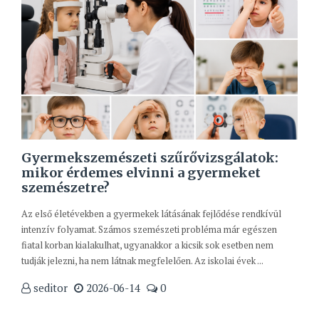
Gyermekszemészeti szűrővizsgálatok:
mikor érdemes elvinni a gyermeket
szemészetre?
Az első életévekben a gyermekek látásának fejlődése rendkívül
intenzív folyamat. Számos szemészeti probléma már egészen
fiatal korban kialakulhat, ugyanakkor a kicsik sok esetben nem
tudják jelezni, ha nem látnak megfelelően. Az iskolai évek ...
seditor
2026-06-14
0