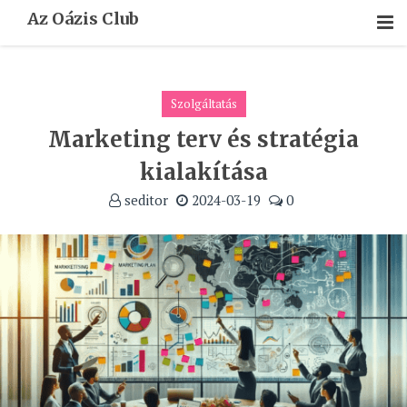
Skip
Az Oázis Club
To
Content
Szolgáltatás
Marketing terv és stratégia
kialakítása
seditor
2024-03-19
0