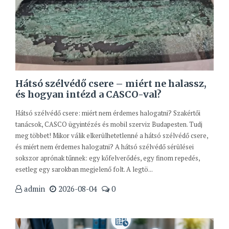
Hátsó szélvédő csere – miért ne halassz,
és hogyan intézd a CASCO-val?
Hátsó szélvédő csere: miért nem érdemes halogatni? Szakértői
tanácsok, CASCO ügyintézés és mobil szerviz Budapesten. Tudj
meg többet! Mikor válik elkerülhetetlenné a hátsó szélvédő csere,
és miért nem érdemes halogatni? A hátsó szélvédő sérülései
sokszor aprónak tűnnek: egy kőfelverődés, egy finom repedés,
esetleg egy sarokban megjelenő folt. A legtö...
admin
2026-08-04
0