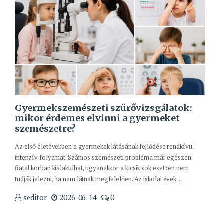
Gyermekszemészeti szűrővizsgálatok:
mikor érdemes elvinni a gyermeket
szemészetre?
Az első életévekben a gyermekek látásának fejlődése rendkívül
intenzív folyamat. Számos szemészeti probléma már egészen
fiatal korban kialakulhat, ugyanakkor a kicsik sok esetben nem
tudják jelezni, ha nem látnak megfelelően. Az iskolai évek ...
seditor
2026-06-14
0