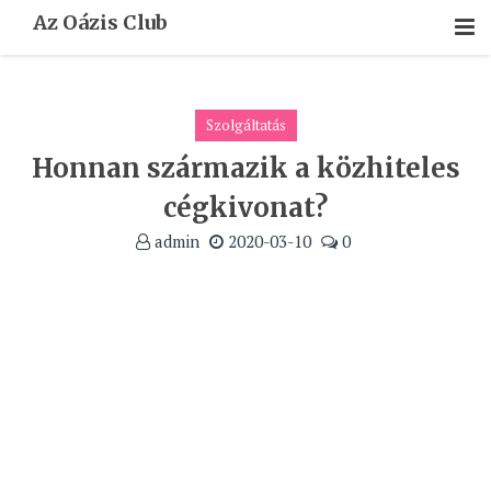
Skip
Az Oázis Club
To
Content
Szolgáltatás
Honnan származik a közhiteles
cégkivonat?
admin
2020-03-10
0