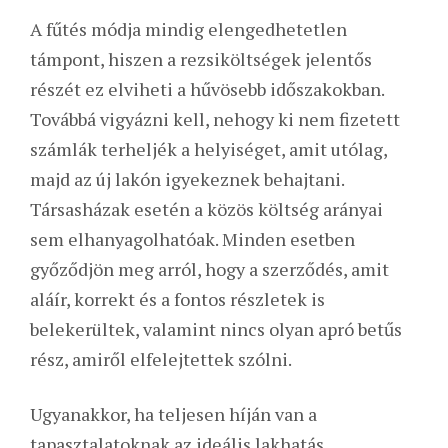
A fűtés módja mindig elengedhetetlen
támpont, hiszen a rezsiköltségek jelentős
részét ez elviheti a hűvösebb időszakokban.
Továbbá vigyázni kell, nehogy ki nem fizetett
számlák terheljék a helyiséget, amit utólag,
majd az új lakón igyekeznek behajtani.
Társasházak esetén a közös költség arányai
sem elhanyagolhatóak. Minden esetben
győződjön meg arról, hogy a szerződés, amit
aláír, korrekt és a fontos részletek is
belekerültek, valamint nincs olyan apró betűs
rész, amiről elfelejtettek szólni.
Ugyanakkor, ha teljesen híján van a
tapasztalatoknak az ideális lakhatás