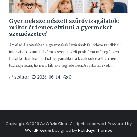
Gyermekszemészeti szűrővizsgálatok:
mikor érdemes elvinni a gyermeket
szemészetre?
Az első életévekben a gyermekek látásának fejlődése rendkívül
intenzív folyamat. Számos szemészeti probléma már egészen
fiatal korban kialakulhat, ugyanakkor a kicsik sok esetben nem
tudják jelezni, ha nem látnak megfelelően. Az iskolai évek ...
seditor
2026-06-14
0
Copyright ©2026 Az Oázis Club . All rights reserved.
Powered by
WordPress
&
Designed by
Holidays Themes