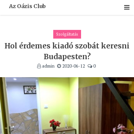
Skip
Az Oázis Club
To
Content
Szolgáltatás
Hol érdemes kiadó szobát keresni
Budapesten?
admin
2020-06-12
0