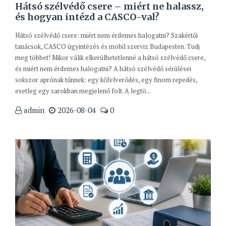
Hátsó szélvédő csere – miért ne halassz,
és hogyan intézd a CASCO-val?
Hátsó szélvédő csere: miért nem érdemes halogatni? Szakértői
tanácsok, CASCO ügyintézés és mobil szerviz Budapesten. Tudj
meg többet! Mikor válik elkerülhetetlenné a hátsó szélvédő csere,
és miért nem érdemes halogatni? A hátsó szélvédő sérülései
sokszor aprónak tűnnek: egy kőfelverődés, egy finom repedés,
esetleg egy sarokban megjelenő folt. A legtö...
admin
2026-08-04
0