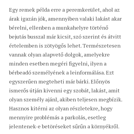
Egy remek példa erre a peremkerület, ahol az
árak igazán jók, amennyiben valaki lakást akar
bérelni, ellenben a munkahelyre történő
bejutás busszal már kicsit, szó szerint és átvitt
értelemben is zötyögős lehet. Természetesen
vannak olyan alapvető dolgok, amelyekre
minden esetben megéri figyelni, ilyen a
bérbeadó személyének a leinformálása. Ezt
egyszerűen megteheti már bárki. Előnyös
ismerős útján kivenni egy szobát, lakást, amit
olyan személy ajánl, akiben teljesen megbízik.
Hasznos kitérni az olyan részletekre, hogy
mennyire problémás a parkolás, esetleg
jelentenek-e betöréseket sűrűn a környékről.