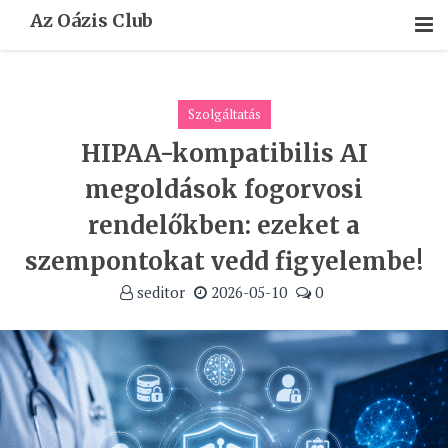
Skip
Az Oázis Club
To
Content
Szolgáltatás
HIPAA-kompatibilis AI
megoldások fogorvosi
rendelőkben: ezeket a
szempontokat vedd figyelembe!
seditor
2026-05-10
0