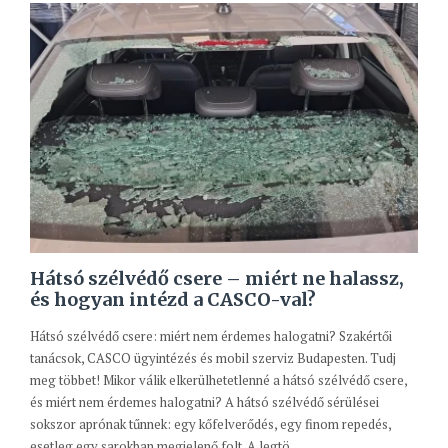
Hátsó szélvédő csere – miért ne halassz,
és hogyan intézd a CASCO-val?
Hátsó szélvédő csere: miért nem érdemes halogatni? Szakértői
tanácsok, CASCO ügyintézés és mobil szerviz Budapesten. Tudj
meg többet! Mikor válik elkerülhetetlenné a hátsó szélvédő csere,
és miért nem érdemes halogatni? A hátsó szélvédő sérülései
sokszor aprónak tűnnek: egy kőfelverődés, egy finom repedés,
esetleg egy sarokban megjelenő folt. A legtö...