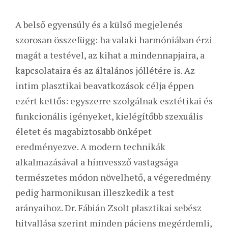
A belső egyensúly és a külső megjelenés
szorosan összefügg: ha valaki harmóniában érzi
magát a testével, az kihat a mindennapjaira, a
kapcsolataira és az általános jóllétére is. Az
intim plasztikai beavatkozások célja éppen
ezért kettős: egyszerre szolgálnak esztétikai és
funkcionális igényeket, kielégítőbb szexuális
életet és magabiztosabb önképet
eredményezve. A modern technikák
alkalmazásával a hímvessző vastagsága
természetes módon növelhető, a végeredmény
pedig harmonikusan illeszkedik a test
arányaihoz. Dr. Fábián Zsolt plasztikai sebész
hitvallása szerint minden páciens megérdemli,