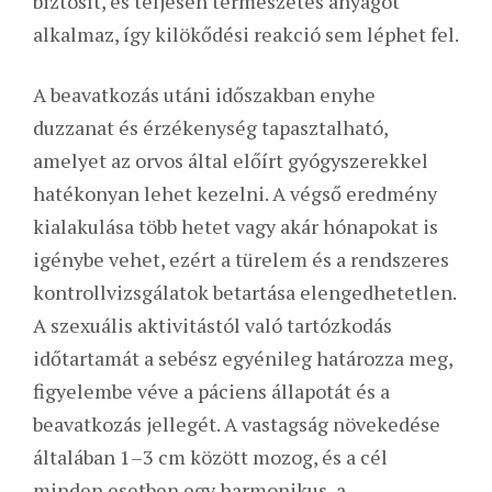
biztosít, és teljesen természetes anyagot
alkalmaz, így kilökődési reakció sem léphet fel.
A beavatkozás utáni időszakban enyhe
duzzanat és érzékenység tapasztalható,
amelyet az orvos által előírt gyógyszerekkel
hatékonyan lehet kezelni. A végső eredmény
kialakulása több hetet vagy akár hónapokat is
igénybe vehet, ezért a türelem és a rendszeres
kontrollvizsgálatok betartása elengedhetetlen.
A szexuális aktivitástól való tartózkodás
időtartamát a sebész egyénileg határozza meg,
figyelembe véve a páciens állapotát és a
beavatkozás jellegét. A vastagság növekedése
általában 1–3 cm között mozog, és a cél
minden esetben egy harmonikus, a