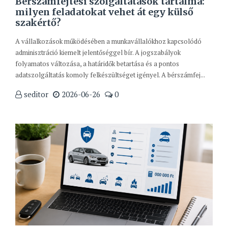
Bérszámfejtési szolgáltatások tartalma:
milyen feladatokat vehet át egy külső
szakértő?
A vállalkozások működésében a munkavállalókhoz kapcsolódó
adminisztráció kiemelt jelentőséggel bír. A jogszabályok
folyamatos változása, a határidők betartása és a pontos
adatszolgáltatás komoly felkészültséget igényel. A bérszámfej...
seditor
2026-06-26
0