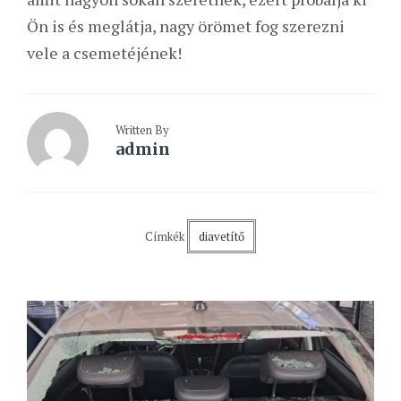
Ön is és meglátja, nagy örömet fog szerezni
vele a csemetéjének!
Written By
admin
Címkék
diavetítő