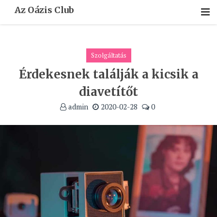
Skip
Az Oázis Club
To
Content
Szolgáltatás
Érdekesnek találják a kicsik a
diavetítőt
admin
2020-02-28
0