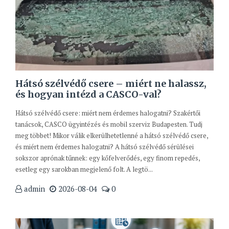
Hátsó szélvédő csere – miért ne halassz,
és hogyan intézd a CASCO-val?
Hátsó szélvédő csere: miért nem érdemes halogatni? Szakértői
tanácsok, CASCO ügyintézés és mobil szerviz Budapesten. Tudj
meg többet! Mikor válik elkerülhetetlenné a hátsó szélvédő csere,
és miért nem érdemes halogatni? A hátsó szélvédő sérülései
sokszor aprónak tűnnek: egy kőfelverődés, egy finom repedés,
esetleg egy sarokban megjelenő folt. A legtö...
admin
2026-08-04
0