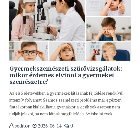
Gyermekszemészeti szűrővizsgálatok:
mikor érdemes elvinni a gyermeket
szemészetre?
Az első életévekben a gyermekek látásának fejlődése rendkívül
intenzív folyamat. Számos szemészeti probléma már egészen
fiatal korban kialakulhat, ugyanakkor a kicsik sok esetben nem
tudják jelezni, ha nem látnak megfelelően. Az iskolai évek ...
seditor
2026-06-14
0