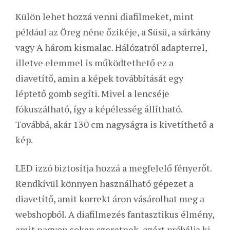
Külön lehet hozzá venni diafilmeket, mint
például az Öreg néne őzikéje, a Süsü, a sárkány
vagy A három kismalac. Hálózatról adapterrel,
illetve elemmel is működtethető ez a
diavetítő, amin a képek továbbítását egy
léptető gomb segíti. Mivel a lencséje
fókuszálható, így a képélesség állítható.
Továbbá, akár 130 cm nagyságra is kivetíthető a
kép.
LED izzó biztosítja hozzá a megfelelő fényerőt.
Rendkívül könnyen használható gépezet a
diavetítő, amit korrekt áron vásárolhat meg a
webshopból. A diafilmezés fantasztikus élmény,
amit nagyon sokan szeretnek, ezért próbálja ki