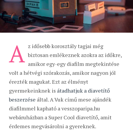
A
z idősebb korosztály tagjai még
biztosan emlékeznek azokra az időkre,
amikor egy-egy diafilm megtekintése
volt a hétvégi szórakozás, amikor nagyon jól
érezték magukat. Ezt az élményt
gyermekeinknek is
átadhatjuk a diavetítő
beszerzése
által. A Vuk című mese ajándék
diafilmmel kapható a vesszoparipa.hu
webáruházban a Super Cool diavetítő, amit
érdemes megvásárolni a gyereknek.