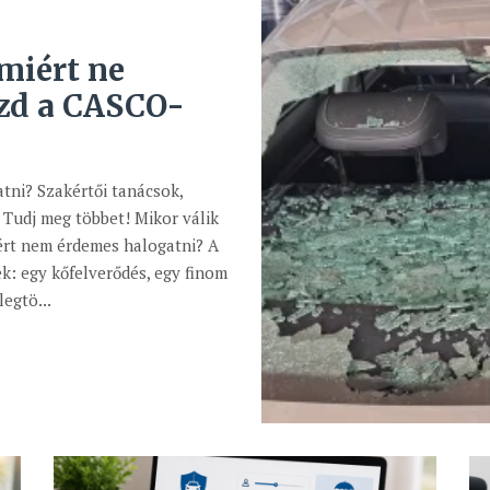
miért ne
ézd a CASCO-
tni? Szakértői tanácsok,
Tudj meg többet! Mikor válik
iért nem érdemes halogatni? A
k: egy kőfelverődés, egy finom
egtö...