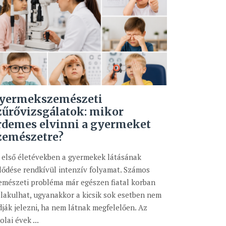
yermekszemészeti
zűrővizsgálatok: mikor
rdemes elvinni a gyermeket
zemészetre?
 első életévekben a gyermekek látásának
jlődése rendkívül intenzív folyamat. Számos
emészeti probléma már egészen fiatal korban
alakulhat, ugyanakkor a kicsik sok esetben nem
dják jelezni, ha nem látnak megfelelően. Az
olai évek ...