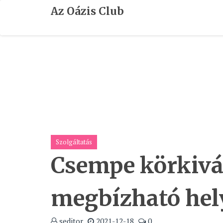
Skip
Az Oázis Club
To
Content
Szolgáltatás
Csempe körkiv
megbízható hel
seditor
2021-12-18
0