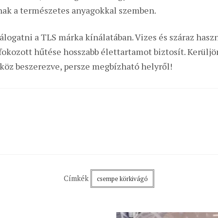
anak a természetes anyagokkal szemben.
válogatni a TLS márka kínálatában. Vizes és száraz hasz
fokozott hűtése hosszabb élettartamot biztosít. Kerüljön
köz beszerezve, persze megbízható helyről!
Címkék
csempe körkivágó