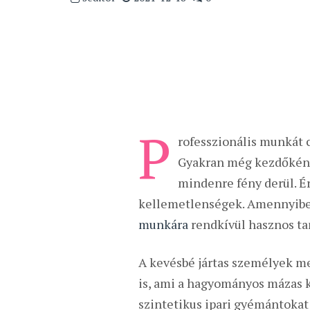
P
rofesszionális munkát 
Gyakran még kezdőként 
mindenre fény derül. É
kellemetlenségek. Amennyiben
munkára
rendkívül hasznos ta
A kevésbé jártas személyek m
is, ami a hagyományos mázas 
szintetikus ipari gyémántokat