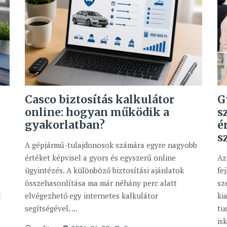
Casco biztosítás kalkulátor
G
online: hogyan működik a
s
gyakorlatban?
é
s
A gépjármű-tulajdonosok számára egyre nagyobb
értéket képvisel a gyors és egyszerű online
Az
ügyintézés. A különböző biztosítási ajánlatok
fe
a
összehasonlítása ma már néhány perc alatt
sz
t
elvégezhető egy internetes kalkulátor
ki
segítségével. ...
tu
isk