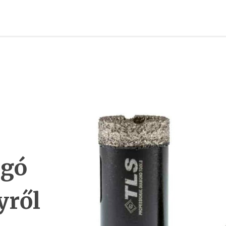
ágó
yről