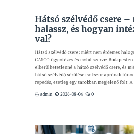
Hátsó szélvédő csere – 
halassz, és hogyan int
val?
Hátsó szélvédő csere: miért nem érdemes haloga
CASCO ügyintézés és mobil szerviz Budapesten. 
elkerülhetetlenné a hátsó szélvédő csere, és m
hátsó szélvédő sérülései sokszor aprónak tűnne
repedés, esetleg egy sarokban megjelenő folt. A l
admin
2026-08-04
0