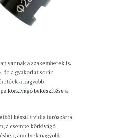
ban vannak a szakemberek is.
 de a gyakorlat során
lhetőek a nagyobb
pe körkivágó bekészítése a
ől készült vídia fúrószárral
n, a csempe körkivágó
ötésben, amelyek nagyobb