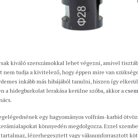
csak kiváló szerszámokkal lehet végezni, amivel tisztá
nem tudja a kivitelező, hogy éppen mire van szüksége,
rdemes inkább más hibájából tanulni, hiszen így elkerü
 a hidegburkolat lerakása kerülne szóba, akkor a
csem
nács.
egelégednének egy hagyományos volfrám-karbid ötvözetb
kerámialapokat könnyedén megdolgozza. Ezzel szembe
 tartalmaz, lézerhegesztett vagy vákuumforrasztott k