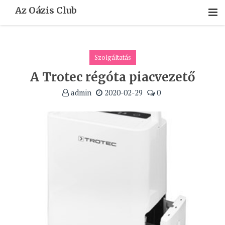
Skip
Az Oázis Club
To
Content
Szolgáltatás
A Trotec régóta piacvezető
admin
2020-02-29
0