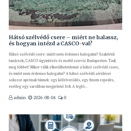
Hátsó szélvédő csere – miért ne halassz,
és hogyan intézd a CASCO-val?
Hátsó szélvédő csere: miért nem érdemes halogatni? Szakértői
tanácsok, CASCO ügyintézés és mobil szerviz Budapesten. Tudj
meg többet! Mikor válik elkerülhetetlenné a hátsó szélvédő csere,
és miért nem érdemes halogatni? A hátsó szélvédő sérülései
sokszor aprónak tűnnek: egy kőfelverődés, egy finom repedés,
esetleg egy sarokban megjelenő folt. A legtö...
admin
2026-08-04
0