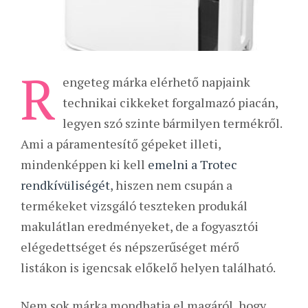
R
engeteg márka elérhető napjaink
technikai cikkeket forgalmazó piacán,
legyen szó szinte bármilyen termékről.
Ami a páramentesítő gépeket illeti,
mindenképpen ki kell
emelni a Trotec
rendkívüliségét
, hiszen nem csupán a
termékeket vizsgáló teszteken produkál
makulátlan eredményeket, de a fogyasztói
elégedettséget és népszerűséget mérő
listákon is igencsak előkelő helyen található.
Nem sok márka mondhatja el magáról, hogy