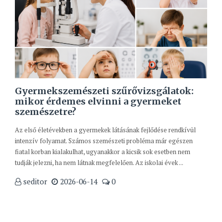
Gyermekszemészeti szűrővizsgálatok:
mikor érdemes elvinni a gyermeket
szemészetre?
Az első életévekben a gyermekek látásának fejlődése rendkívül
intenzív folyamat. Számos szemészeti probléma már egészen
fiatal korban kialakulhat, ugyanakkor a kicsik sok esetben nem
tudják jelezni, ha nem látnak megfelelően. Az iskolai évek ...
seditor
2026-06-14
0