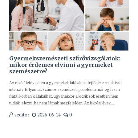
Gyermekszemészeti szűrővizsgálatok:
mikor érdemes elvinni a gyermeket
szemészetre?
Az első életévekben a gyermekek látásának fejlődése rendkívül
intenzív folyamat. Számos szemészeti probléma már egészen
fiatal korban kialakulhat, ugyanakkor a kicsik sok esetben nem
tudják jelezni, ha nem látnak megfelelően. Az iskolai évek ...
seditor
2026-06-14
0