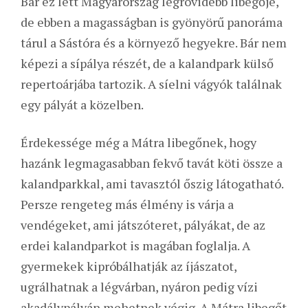
Bár ez lett Magyarország legrövidebb libegője,
de ebben a magasságban is gyönyörű panoráma
tárul a Sástóra és a környező hegyekre. Bár nem
képezi a sípálya részét, de a kalandpark külső
repertoárjába tartozik. A síelni vágyók találnak
egy pályát a közelben.
Érdekessége még a Mátra libegőnek, hogy
hazánk legmagasabban fekvő tavát köti össze a
kalandparkkal, ami tavasztól őszig látogatható.
Persze rengeteg más élmény is várja a
vendégeket, ami játszóteret, pályákat, de az
erdei kalandparkot is magában foglalja. A
gyermekek kipróbálhatják az íjászatot,
ugrálhatnak a légvárban, nyáron pedig vízi
akadálypályán mehetnek végig. A Mátra libegőt