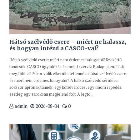
Hátsó szélvédő csere – miért ne halassz,
és hogyan intézd a CASCO-val?
Hátsó szélvédő csere: miért nem érdemes halogatni? Szakértői
tanácsok, CASCO ügyintézés és mobil szerviz Budapesten. Tudj
meg többet! Mikor válik elkerülhetetlenné a hátsó szélvédő csere,
és miért nem érdemes halogatni? A hátsó szélvédő sérülései
sokszor aprónak tűnnek: egy kőfelverődés, egy finom repedés,
esetleg egy sarokban megjelenő folt. A legtö...
admin
2026-08-04
0