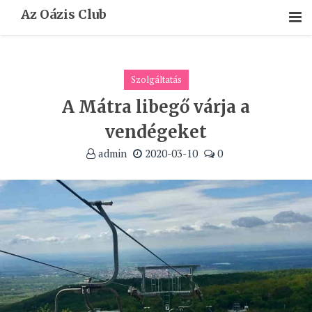
Skip
Az Oázis Club
To
Content
Szolgáltatás
A Mátra libegő várja a
vendégeket
admin
2020-03-10
0