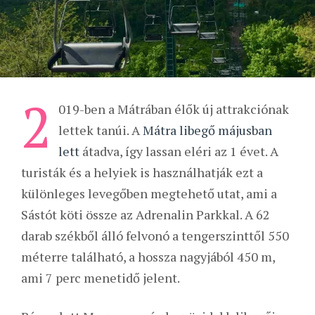
2
019-ben a Mátrában élők új attrakciónak
lettek tanúi. A
Mátra libegő májusban
lett
átadva, így lassan eléri az 1 évet. A
turisták és a helyiek is használhatják ezt a
különleges levegőben megtehető utat, ami a
Sástót köti össze az Adrenalin Parkkal. A 62
darab székből álló felvonó a tengerszinttől 550
méterre található, a hossza nagyjából 450 m,
ami 7 perc menetidő jelent.