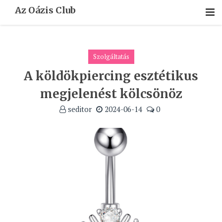
Skip
Az Oázis Club
To
Content
Szolgáltatás
A köldökpiercing esztétikus
megjelenést kölcsönöz
seditor
2024-06-14
0