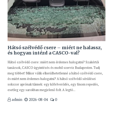
Hátsó szélvédő csere – miért ne halassz,
és hogyan intézd a CASCO-val?
Hátsó szélvédő csere: miért nem érdemes halogatni? Szakértői
tanácsok, CASCO ügyintézés és mobil szerviz Budapesten. Tudj
meg többet! Mikor válik elkerülhetetlenné a hátsó szélvédő csere,
és miért nem érdemes halogatni? A hátsó szélvédő sérülései
sokszor aprónak tűnnek: egy kőfelverődés, egy finom repedés,
esetleg egy sarokban megjelenő folt. A legtö...
admin
2026-08-04
0