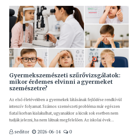
Gyermekszemészeti szűrővizsgálatok:
mikor érdemes elvinni a gyermeket
szemészetre?
Az első életévekben a gyermekek látásának fejlődése rendkívül
intenzív folyamat. Számos szemészeti probléma már egészen
fiatal korban kialakulhat, ugyanakkor a kicsik sok esetben nem
tudják jelezni, ha nem látnak megfelelően. Az iskolai évek ...
seditor
2026-06-14
0