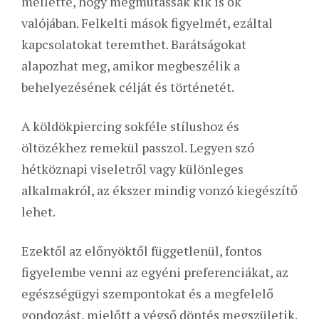
mellette, hogy megmutassák kik is ők
valójában. Felkelti mások figyelmét, ezáltal
kapcsolatokat teremthet. Barátságokat
alapozhat meg, amikor megbeszélik a
behelyezésének célját és történetét.
A köldökpiercing sokféle stílushoz és
öltözékhez remekül passzol. Legyen szó
hétköznapi viseletről vagy különleges
alkalmakról, az ékszer mindig vonzó kiegészítő
lehet.
Ezektől az előnyöktől függetlenül, fontos
figyelembe venni az egyéni preferenciákat, az
egészségügyi szempontokat és a megfelelő
gondozást, mielőtt a végső döntés megszületik.