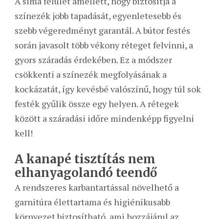
A sima felület amellett, hogy biztosítja a
színezék jobb tapadását, egyenletesebb és
szebb végeredményt garantál. A bútor festés
során javasolt több vékony réteget felvinni, a
gyors száradás érdekében. Ez a módszer
csökkenti a színezék megfolyásának a
kockázatát, így kevésbé valószínű, hogy túl sok
festék gyűlik össze egy helyen. A rétegek
között a száradási időre mindenképp figyelni
kell!
A kanapé tisztítás nem
elhanyagolandó teendő
A rendszeres karbantartással növelhető a
garnitúra élettartama és higiénikusabb
környezet biztosítható, ami hozzájárul az