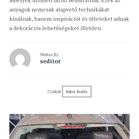
amelyek minden fázist bemutatnak. Ezek az
anyagok nemcsak alapvető technikákat
kínálnak, hanem inspirációt és ötleteket adnak
a dekorációs lehetőségeket illetően.
Written By
seditor
Címkék
bútor festés