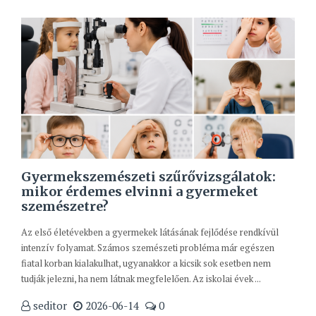
Gyermekszemészeti szűrővizsgálatok:
mikor érdemes elvinni a gyermeket
szemészetre?
Az első életévekben a gyermekek látásának fejlődése rendkívül
intenzív folyamat. Számos szemészeti probléma már egészen
fiatal korban kialakulhat, ugyanakkor a kicsik sok esetben nem
tudják jelezni, ha nem látnak megfelelően. Az iskolai évek ...
seditor
2026-06-14
0