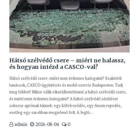
Hátsó szélvédő csere – miért ne halassz,
és hogyan intézd a CASCO-val?
Hátsó szélvédő csere: miért nem érdemes halogatni? Szakértői
tanácsok, CASCO ügyintézés és mobil szerviz Budapesten. Tudj
meg többet! Mikor válik elkerülhetetlenné a hátsó szélvédő csere,
és miért nem érdemes halogatni? A hátsó szélvédő sérülései
sokszor aprónak tűnnek: egy kőfelverődés, egy finom repedés,
esetleg egy sarokban megjelenő folt. A legtö...
admin
2026-08-04
0