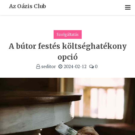
Skip
Az Oázis Club
To
Content
Szolgáltatás
A bútor festés költséghatékony
opció
seditor
2024-02-12
0