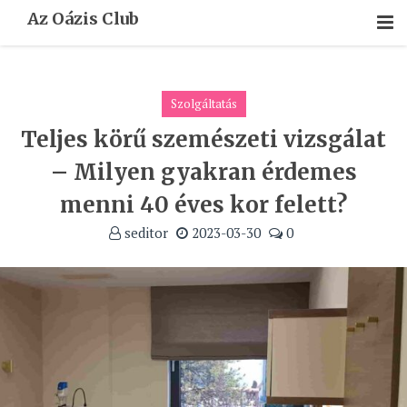
Skip
Az Oázis Club
To
Content
Szolgáltatás
Teljes körű szemészeti vizsgálat
– Milyen gyakran érdemes
menni 40 éves kor felett?
seditor
2023-03-30
0