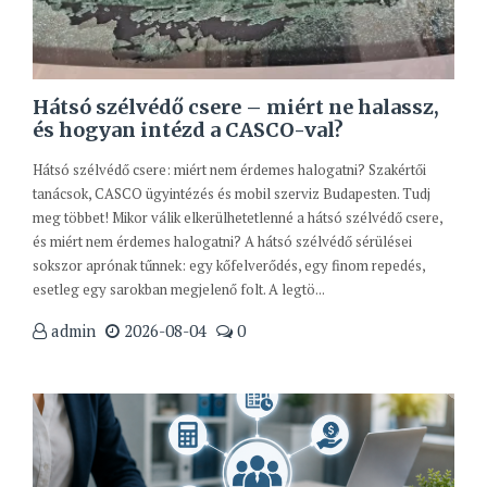
Hátsó szélvédő csere – miért ne halassz,
és hogyan intézd a CASCO-val?
Hátsó szélvédő csere: miért nem érdemes halogatni? Szakértői
tanácsok, CASCO ügyintézés és mobil szerviz Budapesten. Tudj
meg többet! Mikor válik elkerülhetetlenné a hátsó szélvédő csere,
és miért nem érdemes halogatni? A hátsó szélvédő sérülései
sokszor aprónak tűnnek: egy kőfelverődés, egy finom repedés,
esetleg egy sarokban megjelenő folt. A legtö...
admin
2026-08-04
0