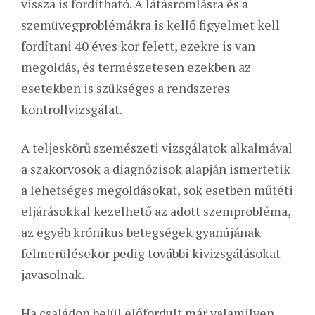
vissza is fordítható. A látásromlásra és a
szemüvegproblémákra is kellő figyelmet kell
fordítani 40 éves kor felett, ezekre is van
megoldás, és természetesen ezekben az
esetekben is szükséges a rendszeres
kontrollvizsgálat.
A teljeskörű szemészeti vizsgálatok alkalmával
a szakorvosok a diagnózisok alapján ismertetik
a lehetséges megoldásokat, sok esetben műtéti
eljárásokkal kezelhető az adott szemprobléma,
az egyéb krónikus betegségek gyanújának
felmerülésekor pedig további kivizsgálásokat
javasolnak.
Ha családon belül előfordult már valamilyen