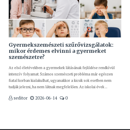
Gyermekszemészeti szűrővizsgálatok:
mikor érdemes elvinni a gyermeket
szemészetre?
Az első életévekben a gyermekek látásának fejlődése rendkívül
intenzív folyamat. Számos szemészeti probléma már egészen
fiatal korban kialakulhat, ugyanakkor a kicsik sok esetben nem
tudják jelezni, ha nem látnak megfelelően. Az iskolai évek ...
seditor
2026-06-14
0