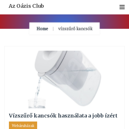
Skip
Az Oázis Club
To
Content
Home
vízszűrő kancsók
Vízszűrő kancsók használata a jobb ízért
Webáruházak