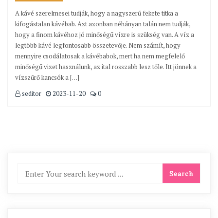
A kávé szerelmesei tudják, hogy a nagyszerű fekete titka a
kifogástalan kávébab. Azt azonban néhányan talán nem tudják,
hogy a finom kávéhoz jó minőségű vízre is szükség van. A víz a
legtöbb kávé legfontosabb összetevője. Nem számít, hogy
mennyire csodálatosak a kávébabok, mert ha nem megfelelő
minőségű vizet használunk, az ital rosszabb lesz tőle. Itt jönnek a
vízszűrő kancsók a […]
seditor
2023-11-20
0