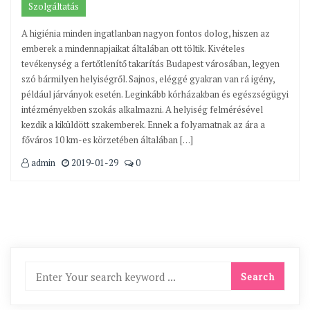
Szolgáltatás
A higiénia minden ingatlanban nagyon fontos dolog, hiszen az
emberek a mindennapjaikat általában ott töltik. Kivételes
tevékenység a fertőtlenítő takarítás Budapest városában, legyen
szó bármilyen helyiségről. Sajnos, eléggé gyakran van rá igény,
például járványok esetén. Leginkább kórházakban és egészségügyi
intézményekben szokás alkalmazni. A helyiség felmérésével
kezdik a kiküldött szakemberek. Ennek a folyamatnak az ára a
főváros 10 km-es körzetében általában […]
admin
2019-01-29
0