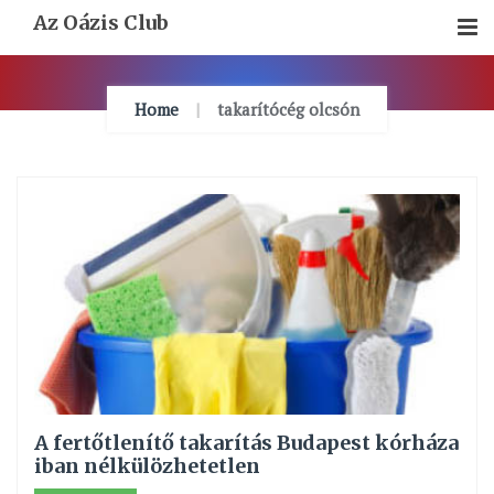
Skip
Az Oázis Club
To
Content
Home
takarítócég olcsón
A fertőtlenítő takarítás Budapest kórháza
iban nélkülözhetetlen